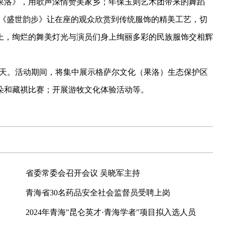
果洛》，用歌声深情赞美家乡；年保玉则艺术团带来的舞蹈
；《盛世韵步》让在座的观众欣赏到传统服饰的精美工艺，切
上，绚烂的舞美灯光与演员们身上绚丽多彩的民族服饰交相辉
3天。活动期间，将集中展示格萨尔文化（果洛）生态保护区
朵和藏祺比赛；开展游牧文化体验活动等。
省委常委会召开会议 吴晓军主持
青海省30名药品安全社会监督员受聘上岗
2024年青海"昆仑英才·青海学者"项目拟入选人员