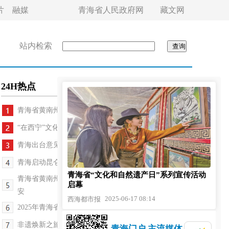
片
融媒
青海省人民政府网
藏文网
站内检索
24H热点
青海省黄南州文旅资源宣传推介会走进成都
“在西宁”文化品牌赋能城市文旅新活力
青海出台意见为文创产品开发打通“最后一公里”
青海启动昆仑文化多学科综合科考
青海省“文化和自然遗产日”系列宣传活动
青海省黄南州青甘陕川四省文旅资源宣传推介会走进西
启幕
安
2025-06-17 08:14
西海都市报
2025年青海省“文化和自然遗产日”暨“非遗焕新购...
非遗焕新之旅，传统与现代的美妙联动——2025年青...
青海门户 主流媒体