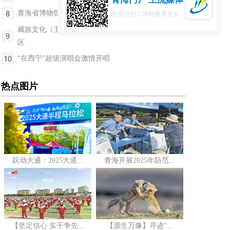
青海省博物馆珍贵文物亮相2025年文化和自然遗产日...
长按识别二维码查看全文
藏族文化（玉树）生态保护区入选国家级文化生态保护
区
“在西宁”超级演唱会激情开唱
热点图片
跃动大通：2025大通...
青海开展2025年防范...
【坚定信心 实干争先...
【源生万像】寻迹“...