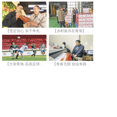
【坚定信心 实干争先...
【乡村振兴在青海】...
【大美青海·高原足球...
【青春无限 创业有路...