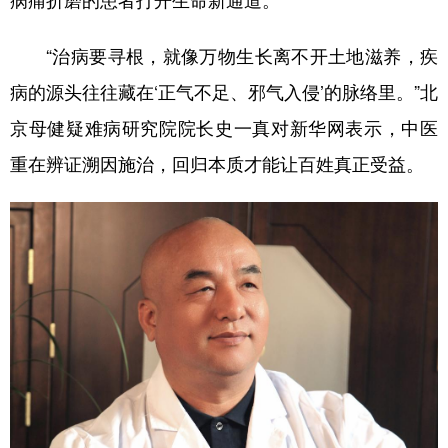
病痛折磨的患者打开生命新通道。
学术中国
乡村振兴
银龄
溯源中国
“治病要寻根，就像万物生长离不开土地滋养，疾
城市
旅游
能源
会展
病的源头往往藏在‘正气不足、邪气入侵’的脉络里。”北
彩票
娱乐
时尚
悦读
京母健疑难病研究院院长史一真对新华网表示，中医
重在辨证溯因施治，回归本质才能让百姓真正受益。
公益
一带一路
亚太网
上市公司
文化产业
地方频道
北京
天津
河北
山西
辽宁
吉林
上海
江苏
浙江
安徽
福建
江西