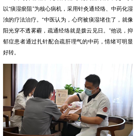
以“痰湿瘀阻”为核心病机，采用针灸通经络、中药化湿
浊的疗法治疗。“中医认为，心窍被痰湿堵住了，就像
阳光穿不透雾霾，疏通经络就是拨云见日。”他说，抑
郁症患者通过扎针配合疏肝理气的中药，情绪可明显
好转。