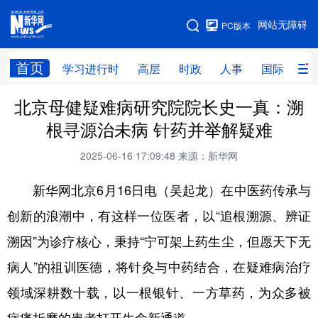
手机版
网站无障碍
PC版本
网站地图
首页
学习进行时
高层
时政
人事
国际
财
北京母健疑难病研究院院长史一真：溯
学习进行时
高层
时政
人事
根寻源治未病 针药并举解疑难
国际
财经
网评
港澳
2025-06-16 17:09:48
来源：新华网
台湾
思客智库
全球连线
教育
新华网北京6月16日电（吴起龙）在中医药传承与
科技
科创
量子
体育
创新的浪潮中，有这样一位医者，以“追根溯源、辨证
文化
书画
健康
军事
溯因”为诊疗核心，秉持“宁可架上药生尘，但愿天下无
访谈
视频
图片
政务
病人”的祖训医德，将针灸与中药结合，在疑难病治疗
法律
中央文件
金融
汽车
领域深耕数十载，以一根银针、一方草药，为众多被
食品
人居
信息化
数字经济