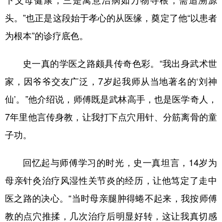
下父母健康，三是寓意治病如万物寻根，需追溯源
头。”也正是这段始于孝心的从医缘，奠定了他“以患者
为根本”的诊疗底色。
史一真的学医之路颇具传奇色彩。“我出身武术世
家，因爷爷交友广泛，7岁起我师从当地著名的‘刘神
仙’。”他介绍说，师傅既是武林高手，也是医学奇人，
7年里他言传身教，让我打下点穴用针、分筋离骨的童
子功。
回忆起与师傅学习的时光，史一真坦言，14岁为
母亲针灸治疗风湿性关节炎的经历，让他笃定了走中
医之路的决心。“当时母亲腿肿得蜷不起来，我按师傅
教的点穴推揉，几次治疗后明显好转，这让我真切感