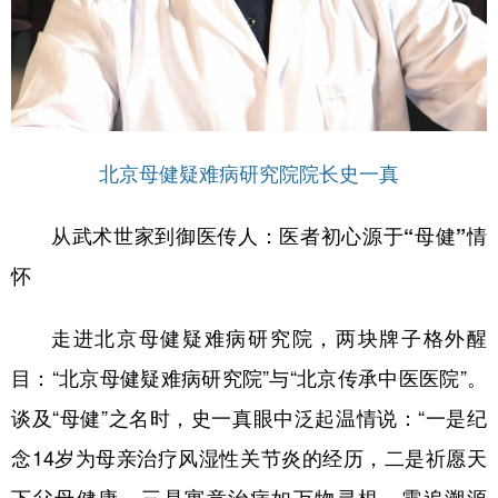
山东
河南
湖北
湖南
广东
广西
海南
重庆
四川
贵州
云南
西藏
陕西
甘肃
青海
宁夏
北京母健疑难病研究院院长史一真
新疆
内蒙古
黑龙江
从武术世家到御医传人：医者初心源于“母健”情
多语种频道
怀
English
Español
Français
عربى
走进北京母健疑难病研究院，两块牌子格外醒
Русский язык
日本語
한국어
目：“北京母健疑难病研究院”与“北京传承中医医院”。
谈及“母健”之名时，史一真眼中泛起温情说：“一是纪
Deutsch
Português
念14岁为母亲治疗风湿性关节炎的经历，二是祈愿天