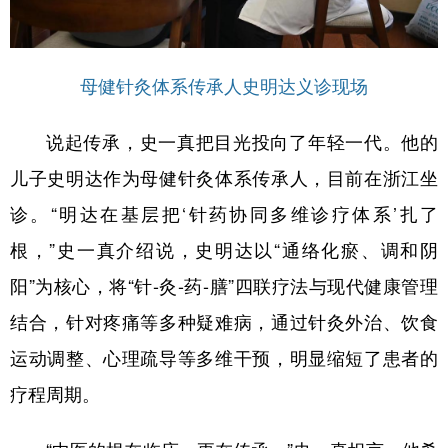
母健针灸体系传承人史明达义诊现场
说起传承，史一真把目光投向了年轻一代。他的
儿子史明达作为母健针灸体系传承人，目前在浙江坐
诊。“明达在基层把‘针药协同多维诊疗体系’扎了
根，”史一真介绍说，史明达以“通络化瘀、调和阴
阳”为核心，将“针-灸-药-膳”四联疗法与现代健康管理
结合，针对疼痛等多种疑难病，通过针灸外治、饮食
运动调整、心理疏导等多维干预，明显缩短了患者的
疗程周期。