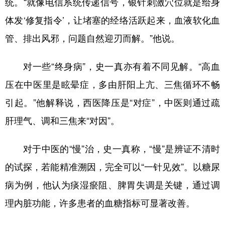
统。“就像电信系统传递信号，银针刺激穴位就是给身
体发‘修复指令’，让堵塞的经络活跃起来，血液软化血
管、排出风邪，问题自然迎刃而解。”他说。
对一些“终身病”，史一真亦有着不同见解。“高血
压在中医里是眩晕症，多由肝阳上亢、三焦循环不畅
引起。”他解释说，西医降压是“对症”，中医则通过疏
肝理气、调和三焦来“对因”。
对于中医的“慢”治，史一真称，“慢”是辨证不清时
的试探，若能精准溯因，完全可以“一针见效”。以糖尿
病为例，他认为痰湿瘀阻、脾胃失调是关键，通过调
理内脏功能，许多患者的血糖指标可显著改善。