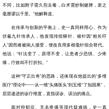
不同，比如附子需久煎去毒，白术需炒制健脾，差之
毫厘谬以千里。”他解释道。
在传承与创新的平衡上，史一真同样用心。作为
伏羲九针传承人，他发现传统蟒针、棱针因“粗长吓
人”因而难被病人接受，便改良用多根毫针组合替代。
他说：“针法变了，原理不变，让患者少恐惧、少疼
痛，疗效却不打折扣。”
这种“守正出奇”的思路，还体现在他提出的“多维
医疗”理论中——从一维“头痛医头”到五维“了知因果”，
层层递进的诊疗维度，直指误诊、误治的痛点。
面对抑郁症、无名疼痛等现代疑难病，史一真