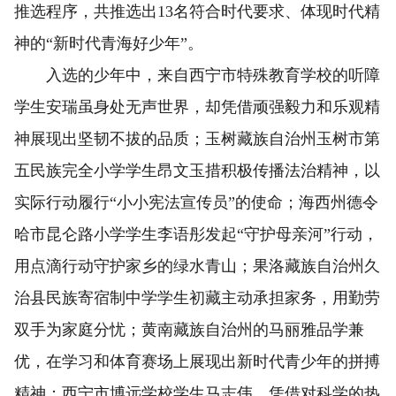
推选程序，共推选出13名符合时代要求、体现时代精
神的“新时代青海好少年”。
入选的少年中，来自西宁市特殊教育学校的听障
学生安瑞虽身处无声世界，却凭借顽强毅力和乐观精
神展现出坚韧不拔的品质；玉树藏族自治州玉树市第
五民族完全小学学生昂文玉措积极传播法治精神，以
实际行动履行“小小宪法宣传员”的使命；海西州德令
哈市昆仑路小学学生李语彤发起“守护母亲河”行动，
用点滴行动守护家乡的绿水青山；果洛藏族自治州久
治县民族寄宿制中学学生初藏主动承担家务，用勤劳
双手为家庭分忧；黄南藏族自治州的马丽雅品学兼
优，在学习和体育赛场上展现出新时代青少年的拼搏
精神；西宁市博远学校学生马志伟，凭借对科学的热