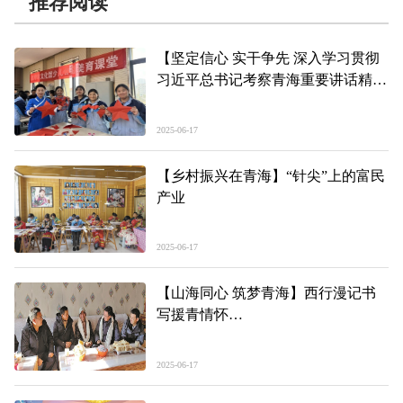
推荐阅读
【坚定信心 实干争先 深入学习贯彻
习近平总书记考察青海重要讲话精神
感恩·成长】爱的种子在青春笔下生
根发芽
2025-06-17
【乡村振兴在青海】“针尖”上的富民
产业
2025-06-17
【山海同心 筑梦青海】西行漫记书
写援青情怀
——记浙江省援青指挥部党委书记、
指挥长 詹茂伟
2025-06-17