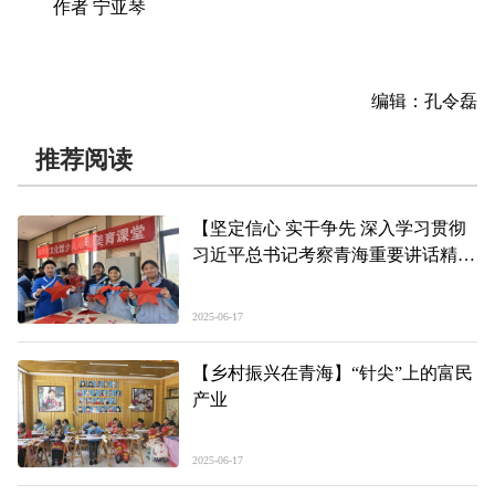
作者 宁亚琴
编辑：孔令磊
推荐阅读
【坚定信心 实干争先 深入学习贯彻
习近平总书记考察青海重要讲话精神
感恩·成长】爱的种子在青春笔下生
根发芽
2025-06-17
【乡村振兴在青海】“针尖”上的富民
产业
2025-06-17