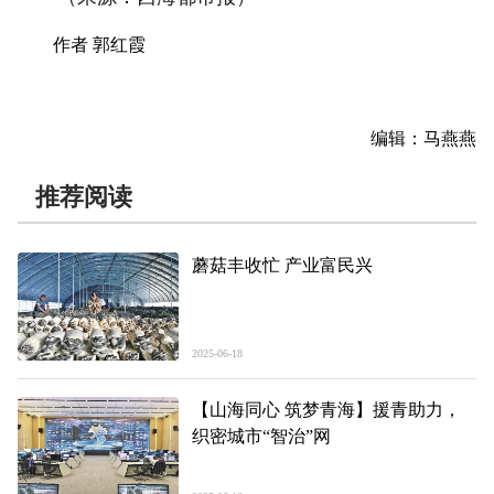
作者 郭红霞
编辑：马燕燕
推荐阅读
蘑菇丰收忙 产业富民兴
2025-06-18
【山海同心 筑梦青海】援青助力，
织密城市“智治”网