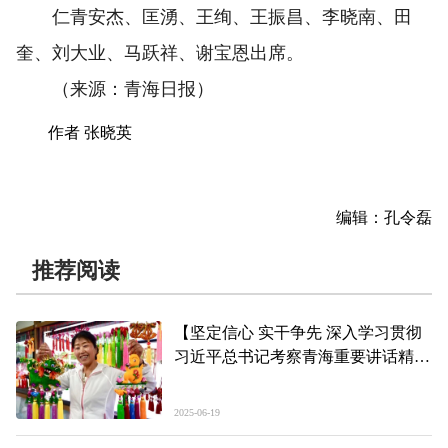
仁青安杰、匡湧、王绚、王振昌、李晓南、田
奎、刘大业、马跃祥、谢宝恩出席。
（来源：青海日报）
作者 张晓英
编辑：孔令磊
推荐阅读
【坚定信心 实干争先 深入学习贯彻
习近平总书记考察青海重要讲话精
神】
“石榴籽家园”让幸福实实在在
2025-06-19