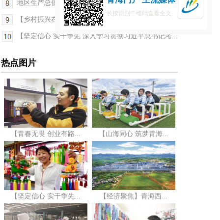
地区生产总值同比增长7.1% 一季度青海果洛经济运行...
长按识别二维码查看全文
【乡村振兴在青海】“针尖”上的富民产业
【坚定信心 实干争先 深入学习贯彻习近平总书记考...
热点图片
【青春无畏 创业有路...
【山海同心 筑梦青海...
【坚定信心 实干争先...
【经济聚焦】青海西...