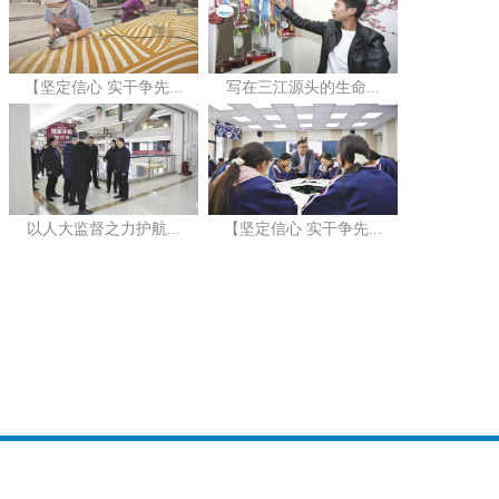
【坚定信心 实干争先...
写在三江源头的生命...
以人大监督之力护航...
【坚定信心 实干争先...