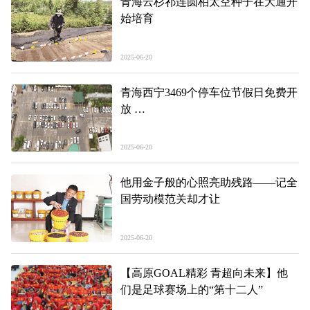
青海云杉祁连圆柏太空种子在大通开
始培育
2025-06-20
青海西宁3469个停车位节假日免费开
放
错时停车解民忧 便民共享暖民心
2025-06-20
他用金子般的心照亮助残路——记全
国劳动模范关却才让
2025-06-20
【高原GOAL精彩 青超向未来】他
们是足球赛场上的“第十二人”