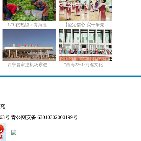
17℃的热望：青海湟...
【坚定信心 实干争先...
西宁曹家堡机场东进...
“西海2261·河湟文化...
究
163号
青公网安备 63010302000199号