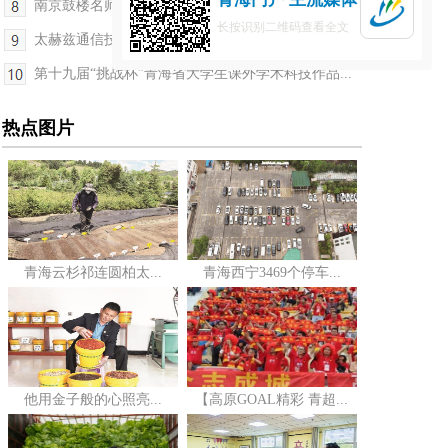
南京鼓楼名师团来青海西宁送教
长按识别二维码查看全文
太赫兹通信技术在青海省得到了成功验证
第十九届“挑战杯”青海省大学生课外学术科技作品...
热点图片
青海云杉祁连圆柏太...
青海西宁3469个停车...
他用金子般的心照亮...
【高原GOAL精彩 青超...