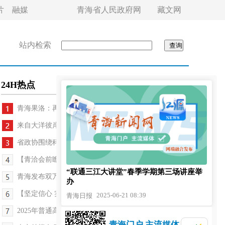
片
融媒
青海省人民政府网
藏文网
站内检索
24H热点
青海果洛：再添一座长三角之声红领巾广播站
来自大洋彼岸的诚挚感谢——犹他青少年青海之行写...
省政协围绕科技成果转化开展调研
【青洽会前瞻】人形机器人将亮相青洽会
“联通三江大讲堂”春季学期第三场讲座举
青海发布双万兆5G-A及“AI+政企融智”创新产品
办
【坚定信心 实干争先 深入学习贯彻习近平总书记考...
2025-06-21 08:39
青海日报
2025年普通高考“评卷开放日”活动举行
青海门户 主流媒体