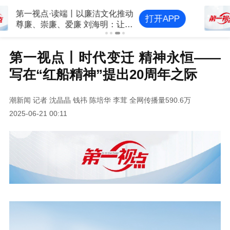
第一视点丨听民声 解民忧 聚民智
打开APP
——“民主恳谈”的故事
第一视点丨时代变迁 精神永恒——
写在“红船精神”提出20周年之际
潮新闻
记者 沈晶晶 钱祎 陈培华 李茸
全网传播量590.6万
2025-06-21 00:11