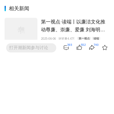
相关新闻
第一视点·读端丨以廉洁文化推
动尊廉、崇廉、爱廉 刘海明：
让廉洁成为党政干部的第一德行
2025-06-06
浏览量4.4万
第一视点
读端
393
552
740
打开潮新闻参与讨论
第一视点丨听民声 解民忧 聚民
智——“民主恳谈”的故事
2025-06-09
浏览量28.8万
第一视点
第一视点·记者手记丨蚂蚁岛精
神薪火相传历久弥新 艰苦创业
敢啃骨头 勇争一流
2025-06-16
浏览量14.4万
第一视点