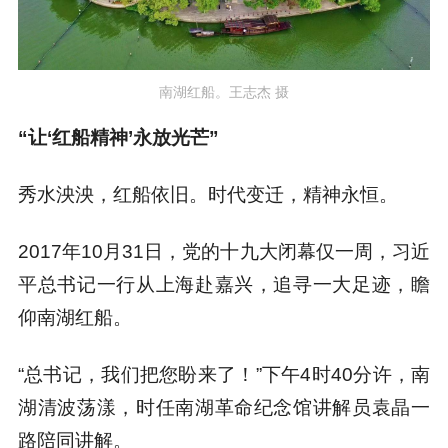
南湖红船。王志杰 摄
“让‘红船精神’永放光芒”
秀水泱泱，红船依旧。时代变迁，精神永恒。
2017年10月31日，党的十九大闭幕仅一周，习近
平总书记一行从上海赴嘉兴，追寻一大足迹，瞻
仰南湖红船。
“总书记，我们把您盼来了！”下午4时40分许，南
湖清波荡漾，时任南湖革命纪念馆讲解员袁晶一
路陪同讲解。