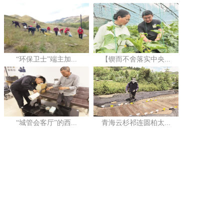
“环保卫士”端主加...
【锲而不舍落实中央...
“城管会客厅”的西...
青海云杉祁连圆柏太...