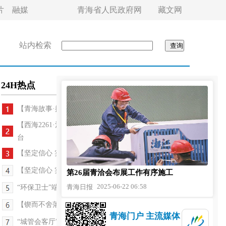
片
融媒
青海省人民政府网
藏文网
站内检索
24H热点
【青海故事·探班三百六十行】精美的石头会唱歌
【西海2261·河湟文化大集】雪域歌舞点燃河湟文化舞
台
【坚定信心 实干争先 深入学习贯彻习近平总书记考...
【坚定信心 实干争先 深入学习贯彻习近平总书记考...
第26届青洽会布展工作有序施工
2025-06-22 06:58
青海日报
“环保卫士”端主加：俯身拾荒者 昂首护绿人
【锲而不舍落实中央八项规定精神】三级包联直通田...
青海门户 主流媒体
“城管会客厅”的西宁温度