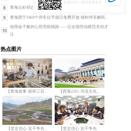
长按识别二维码查看全文
青海云杉祁连圆柏太空种子在大通开始培育
青海西宁3469个停车位节假日免费开放 错时停车解民...
他用金子般的心照亮助残路——记全国劳动模范关却才
让
热点图片
【青海故事·探班三百...
【西海2261·河湟文化...
【坚定信心 实干争先...
【坚定信心 实干争先...