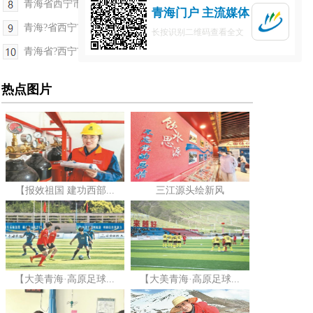
青海省西宁市：数据标注产业从雏形迈向规模
青海门户 主流媒体
青海?省西宁市：接待游客1245.19万人次
长按识别二维码查看全文
青海省?西宁市：以绿电为基 算力产业加速崛起
热点图片
【报效祖国 建功西部...
三江源头绘新风
【大美青海·高原足球...
【大美青海·高原足球...