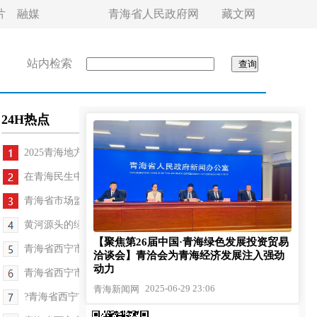
片
融媒
青海省人民政府网
藏文网
站内检索
24H热点
2025青海地方特色精品美食展暨第七届西宁河湟...
在青海民生中注入“江苏血液”
青海省市场监管局发布三个信用监管地方标准
黄河源头的绿色守护
【聚焦第26届中国·青海绿色发展投资贸易
青海省西宁市：民政多举措兜牢民生底线 提升群众获...
洽谈会】青洽会为青海经济发展注入强劲
动力
青海省西宁市：科技赋能世界级盐湖产业创新服务基...
2025-06-29 23:06
青海新闻网
?青海省西宁市：以改革之笔绘就高质量发展新图景