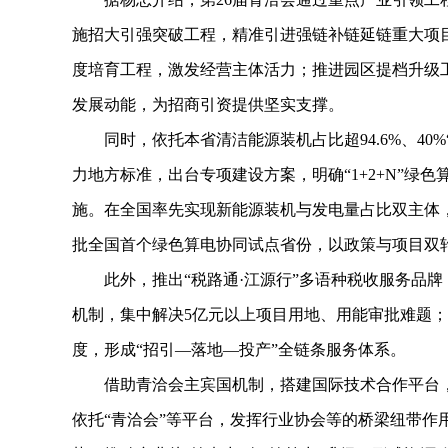
施招大引强突破工程，精准引进强链补链延链重大项
度培育工程，激发经营主体活力；推进园区提档升级
发展动能，为招商引资提供坚实支撑。
同时，依托本省清洁能源装机占比超94.6%、4
力地方标准，出台专项建设方案，明确“1+2+N”绿
施。在全国率先实现新能源装机与发电量占比双主体
批全国首个绿色算电协同试点省份，以政策与项目双
此外，推出“税路通·江源行”多语种税收服务品
机制，集中解决5亿元以上项目用地、用能审批难题；
度，形成“招引—落地—投产”全链条服务体系。
借助青洽会主宾国机制，搭建国际技术合作平台
依托“青洽会”等平台，发挥行业协会等的桥梁纽带作