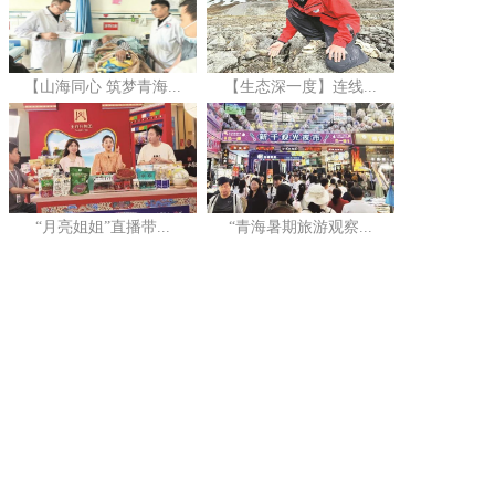
【山海同心 筑梦青海...
【生态深一度】连线...
“月亮姐姐”直播带...
“青海暑期旅游观察...