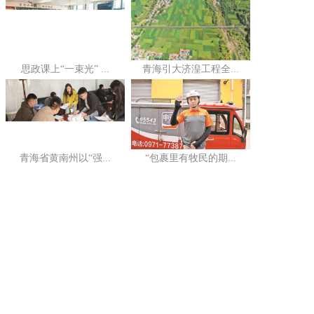
思政课上“一束光” ...
青海引大济湟工程全...
青海省黄南州以“强...
“包裹里有牧民的期...