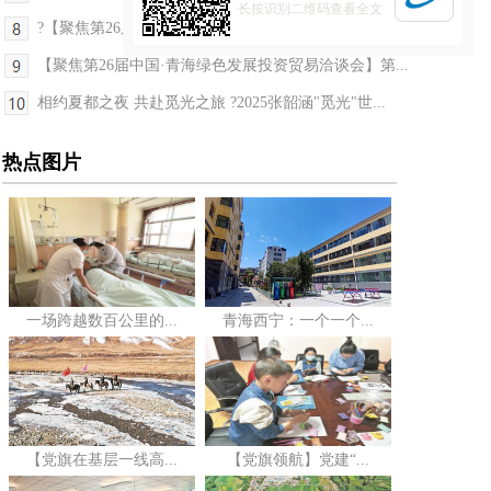
长按识别二维码查看全文
?【聚焦第26届中国·青海绿色发展投资贸易洽谈会】...
【聚焦第26届中国·青海绿色发展投资贸易洽谈会】第...
相约夏都之夜 共赴觅光之旅 ?2025张韶涵"觅光"世...
热点图片
一场跨越数百公里的...
青海西宁：一个一个...
【党旗在基层一线高...
【党旗领航】党建“...