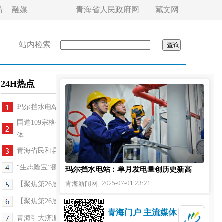
片
融媒
青海省人民政府网
藏文网
站内检索
24H热点
玛尔挡水电站：单月发电量创历史新高
国道109宗格公路项目上跨青藏铁路转体桥顺利实现转
体
青海省民和县：金田新村里的“七一”礼赞
“生态隆宝”摄影展西宁开幕
玛尔挡水电站：单月发电量创历史新高
2025-07-01 23:21
青海新闻网
【聚焦第26届中国·青海绿色发展投资贸易洽谈会】青...
【聚焦第26届中国·青海绿色发展投资贸易洽谈会】青...
青海门户 主流媒体
青海引大济湟工程全面竣工投入运行