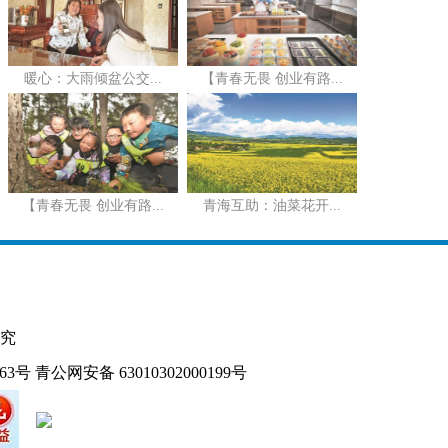
暖心：大雨倾盆公交...
【青春无畏 创业有路...
【青春无畏 创业有路...
青海互助：油菜花开...
究
163号
青公网安备 63010302000199号