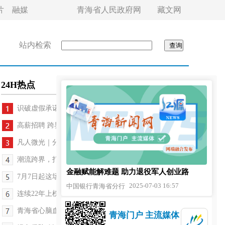
片
融媒
青海省人民政府网
藏文网
站内检索
24H热点
识破虚假承诺，守护交易公平
高薪招聘 跨界需求大 毕业季AI人才就业火爆
凡人微光｜分数定格，人生向前
潮流跨界，打造“电竞+旅居”新体验
金融赋能解难题 助力退役军人创业路
7月7日起这场主题展览开幕，必看！
2025-07-03 16:57
中国银行青海省分行
连续22年上榜！中国人寿挺进福布斯“全球企业2000...
青海省心脑血管病专科医院单日完成50人次的高效救...
青海门户 主流媒体