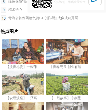
绿色保险“链动”双碳战略，普惠保障“织就”民生...
长按识别二维码查看全文
精术护心——青海省首例可降解封堵器植入成功
青海省首例药物负荷CT心肌灌注成像成功开展
热点图片
【援青礼赞】一株蒲...
【青春无畏 创业有路...
【农经观察】一只高...
【一线故事】冷凉蔬...