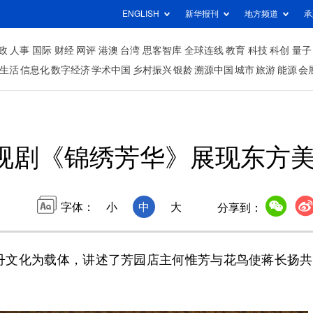
ENGLISH
新华报刊
地方频道
承
政
人事
国际
财经
网评
港澳
台湾
思客智库
全球连线
教育
科技
科创
量子
生活
信息化
数字经济
学术中国
乡村振兴
银龄
溯源中国
城市
旅游
能源
会
视剧《锦绣芳华》展现东方
字体：
小
中
大
分享到：
文化为载体，讲述了芳园店主何惟芳与花鸟使蒋长扬共