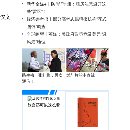
新华全媒+丨
防“坑”手册：租房注意避开这
些“雷区”！
仪文
经济参考报丨
部分高考志愿填报机构“花式
圈钱”调查
全球瞭望丨英媒：美政府政策危及美元“避
风港”地位
路生梅、张桂梅，再次
武与舞的中泰缘
通信！
故宫还可以这么看