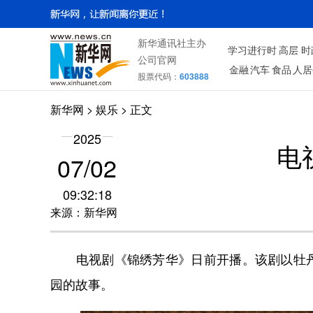
新华通讯社主办
学习进行时
高层
时
公司官网
金融
汽车
食品
人居
股票代码：
603888
新华网
>
娱乐
> 正文
2025
电
07/02
09:32:18
来源：新华网
电视剧《锦绣芳华》日前开播。该剧以牡丹
园的故事。