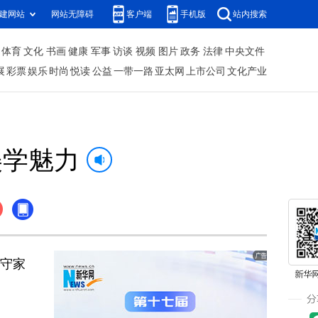
建网站
网站无障碍
客户端
手机版
站内搜索
体育
文化
书画
健康
军事
访谈
视频
图片
政务
法律
中央文件
展
彩票
娱乐
时尚
悦读
公益
一带一路
亚太网
上市公司
文化产业
美学魅力
守家