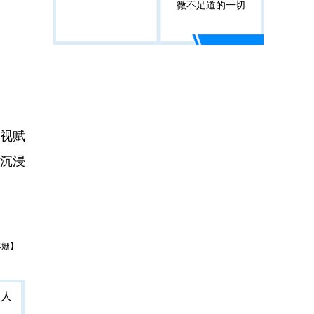
微不足道的一切
视赋
沉浸
苏姗】