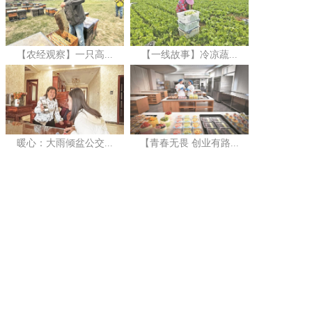
【农经观察】一只高...
【一线故事】冷凉蔬...
暖心：大雨倾盆公交...
【青春无畏 创业有路...