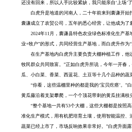
还没有回来，所以人手比较紧缺，我只能亲自‘上场’了
白虎升是地道的河南人，二十年前来到囊谦开始打拼
囊谦成立了农贸公司，五年的悉心经营，让他成为了囊
2024年11月，囊谦县特色农业绿色标准化生产基
业+牧户”的形式，共同经营生产基地，而白虎升作为
在生产基地内白虎升主要负责大棚种植工作，他说
牧民群众共同致富。”正如白虎升所说，今年一开春，
瓜、小白菜、香菜、西蓝花、土豆等十几个品种的蔬
“你看，这些温棚里种的都是我的‘宝贝疙瘩’。”
黄瓜藤沿着支架攀爬，一个个顶花带刺的黄瓜挂满枝
“整个基地一共有53个大棚，这些大棚都是按照高
准化生产模式，用有机肥培育土壤，使用智能温控、
蔬菜已经上市了，市场反响效果非常好。”白虎升面露