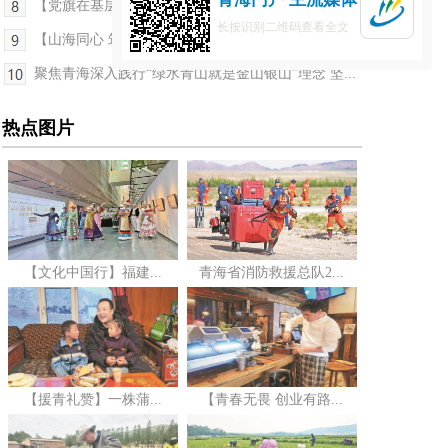
【党旗在基层一线高高飘扬】“头雁”领航破困局 废...
长按识别二维码查看全文
【山海同心 筑梦青海】山海协作为盐湖“点睛”——...
聚焦青海深入践行“绿水青山就是金山银山”理念 坚...
热点图片
【文化中国行】福建...
青海省消防救援总队2...
【援青礼赞】一株蒲...
【青春无畏 创业有路...