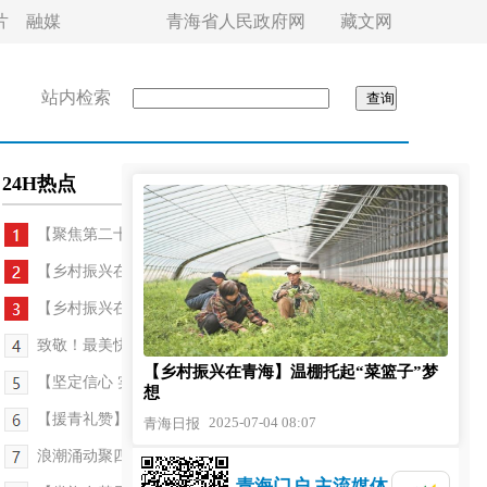
片
融媒
青海省人民政府网
藏文网
站内检索
24H热点
【聚焦第二十四届环大美青海国际公路自行车赛...
【乡村振兴在青海】温棚托起“菜篮子”梦想
【乡村振兴在青海】乡村有“礼”好振兴
致敬！最美快递员、网约配送员——“最美高原奋斗...
【乡村振兴在青海】温棚托起“菜篮子”梦
【坚定信心 实干争先 深入学习贯彻习近平总书记考...
想
【援青礼赞】北京援青铺就玉树振兴路 十五年累计投...
2025-07-04 08:07
青海日报
浪潮涌动聚四海英才 山河宽广纳八方才俊——传承“...
青海门户 主流媒体