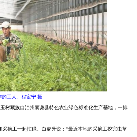
作的工人。程宦宁 摄
到玉树藏族自治州囊谦县特色农业绿色标准化生产基地，一排
采摘工一起忙碌。白虎升说：“最近本地的采摘工挖完虫草