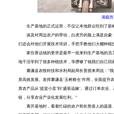
满载而
生产基地的正式运营，不仅让本地群众吃到了新鲜
谈及对周边农户的带动，白虎升的脸上满是自豪：“
们还会对他们开展技术培训，手把手教他们大棚种植
家住香达镇的更求是最早一批来到生产基地的员工
地干活学到了很多种植技术，等攒够了钱我们自己回
囊谦县农牧科技和水利局副局长普措来周说：“我
质高效发展。发挥囊谦县‘玉树粮仓’作用，全面提升
质农产品从‘提篮小卖’到‘盛装远嫁’。通过订单农
链，分享农业产业化发展红利。”
离开基地时，看着忙碌的农户和长势喜人的蔬菜，