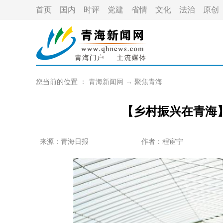
首页
国内
时评
党建
省情
文化
法治
原创
您当前的位置 ：
青海新闻网
→
聚焦青海
【乡村振兴在青海
来源：青海日报
作者：
程宦宁