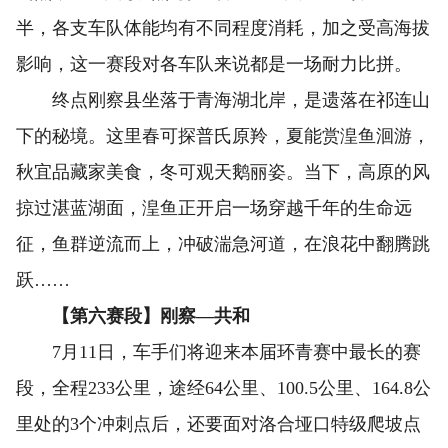
半，各支车队体能均有不同程度消耗，加之受高海拔
影响，这一赛段对各车队来说都是一场耐力比拼。
终点刚察县坐落于青海湖北岸，是遗落在祁连山
下的秘境。这里春可探普氏原羚，夏能赏湟鱼洄游，
秋宜品藏家美食，冬可观天鹅丽姿。当下，高原的风
掠过湛蓝湖面，湟鱼正开启一场穿越千年的生命远
征，鱼群逆流而上，冲破湍急河道，在浪花中翻腾跳
跃……
【第六赛段】刚察—共和
7月11日，车手们将迎来本届环青赛中最长的赛
段，全程233公里，途经64公里、100.5公里、164.8公
里处的3个冲刺点后，还要面对洛合垭口特级爬坡点