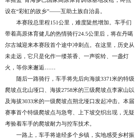
设在“彩虹的故乡”——互助土族自治县。
本赛段总里程151公里，难度陡然增加。车手们
带着高原体育健儿的热情骑行24.5公里后，将在丹噶
尔古城迎来本赛段首个途中冲刺点。在这里，历史从
未走远，它只是化作一缕茶香、一声驼铃、一盏灯
火，等你来邂逅……
随后一路骑行，车手将先后向海拔3371米的特级
爬坡点北山垭口、海拔2758米的三级爬坡点李家山以
及海拔3033米的一级爬坡点朔北垭口发起冲击。本届
赛事首个特级爬坡点与急弯、上下坡交织出现，无疑
考验着车手的爬坡耐力与控车技术。
一路上，车手将途经多个乡镇，实地感受乡村振