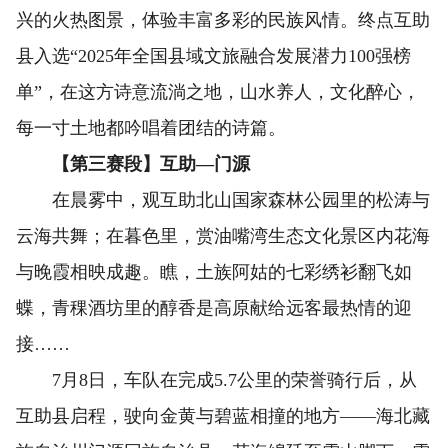
兴的火热图景，体验丰富多彩的民族风情。终点互助
县入选“2025年全国县域文旅融合发展潜力100强榜
单”，在这方诗意流淌之地，山水养人，文化醉心，
每一寸土地都吟唱着团结的诗篇。
【第三赛段】互助—门源
在晨雾中，观互助北山国家森林公园里的松涛与
云海共舞；在暮色里，赏油嘴湾生态文化景区内花海
与晚霞相映成趣。瞧，土族阿姑的七彩绣衫翻飞如
蝶，青稞酒坊里的醇香是高原献给远客最热情的迎
接……
7月8日，车队在完成5.7公里的荣誉骑行后，从
互助县启程，驶向金黄与碧蓝相撞的地方——海北藏