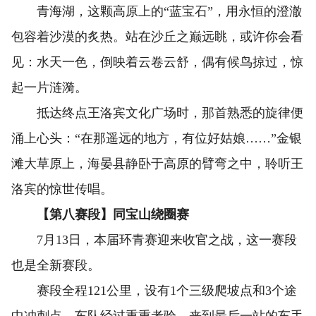
青海湖，这颗高原上的“蓝宝石”，用永恒的澄澈
包容着沙漠的炙热。站在沙丘之巅远眺，或许你会看
见：水天一色，倒映着云卷云舒，偶有候鸟掠过，惊
起一片涟漪。
抵达终点王洛宾文化广场时，那首熟悉的旋律便
涌上心头：“在那遥远的地方，有位好姑娘……”金银
滩大草原上，海晏县静卧于高原的臂弯之中，聆听王
洛宾的惊世传唱。
【第八赛段】同宝山绕圈赛
7月13日，本届环青赛迎来收官之战，这一赛段
也是全新赛段。
赛段全程121公里，设有1个三级爬坡点和3个途
中冲刺点。车队经过重重考验，来到最后一站的车手