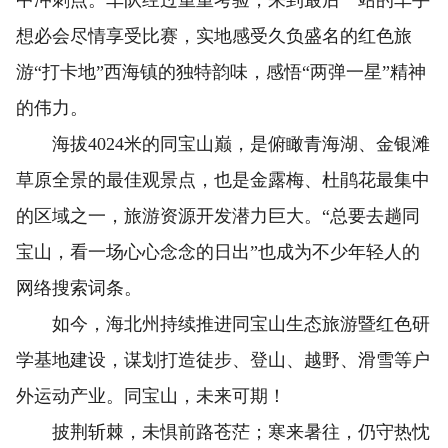
想必会尽情享受比赛，实地感受久负盛名的红色旅
游“打卡地”西海镇的独特韵味，感悟“两弹一星”精神
的伟力。
海拔4024米的同宝山巅，是俯瞰青海湖、金银滩
草原全景的最佳观景点，也是金露梅、杜鹃花最集中
的区域之一，旅游资源开发潜力巨大。“总要去趟同
宝山，看一场心心念念的日出”也成为不少年轻人的
网络搜索词条。
如今，海北州持续推进同宝山生态旅游暨红色研
学基地建设，谋划打造徒步、登山、越野、滑雪等户
外运动产业。同宝山，未来可期！
披荆斩棘，未惧前路苍茫；寒来暑往，仍守热忱