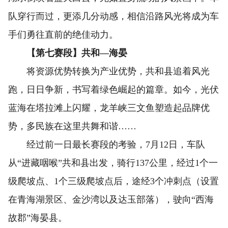
队穿行而过，更添几分动感，相信沿路风光将成为车
手们勇往直前的绝佳动力。
【第七赛段】共和—海晏
将资源优势转换为产业优势，共和县追着风光
跑，日日争新，书写着绿色崛起的篇章。如今，光伏
蓝海在塔拉滩上闪耀，龙羊峡三文鱼塑造起品牌优
势，多民族在这里共舞和谐……
经过前一日最长赛段的考验，7月12日，车队
从“进藏咽喉”共和县出发，骑行137公里，经过1个一
级爬坡点、1个三级爬坡点后，途经3个冲刺点（设置
在青海湖景区、金沙湾以及达玉部落），驶向“西海
故郡”海晏县。