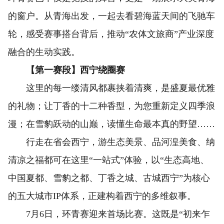
的窗户。从青海出发，一起去看碧海蓝天间的飞驰车
轮，感受赛事搭台背后，推动“农体文旅商”产业深度
融合的生动实践。
【第一赛段】西宁绕圈赛
这里的每一缕清风都裹挟着清爽，是盛夏最优雅
的礼物；让丁香的十二种香型，为您重新定义四季浪
漫；在雪豹跃动的山巅，读懂生命最本真的野望……
行走在省会西宁，游生态美景、品河湟美食、纳
清凉之福都可在这里“一站式”体验，以“生态高地、
中国夏都、雪豹之都、丁香之城、古城西宁”为核心
的五大城市IP体系，正建构着西宁的多维叙事。
7月6日，环青赛迎来首场比赛。这既是“初来乍