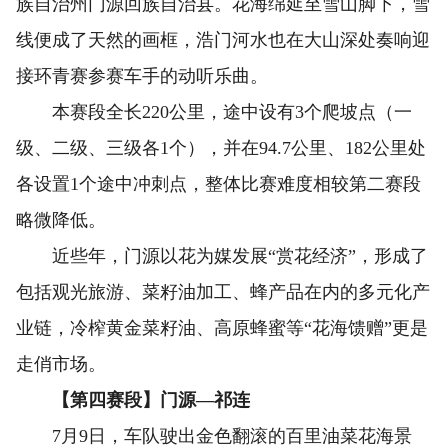
族自治州门源回族自治县。花海绵延至雪山脚下，雪
线便成了天然的画框，浩门河水也在大山深处奏响迎
接环青赛参赛车手的动听乐曲。
本赛段全长220公里，途中设有3个爬坡点（一
级、二级、三级各1个），并在94.7公里、182公里处
各设置1个途中冲刺点，整体比赛难度相较第二赛段
略微降低。
近些年，门源以花为媒发展“赏花经济”，形成了
包括观光旅游、菜籽油加工、蜂产品在内的多元化产
业链，冷榨黄金菜籽油、高原蜂蜜等“花海馈赠”更是
走俏市场。
【第四赛段】门源—祁连
7月9日，车队驶出金色翻滚的百里油菜花海景