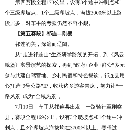
第四赛段全程173公里，设有3个途中冲刺点和1
个三级爬坡点、1个二级爬坡点，海拔3000米以上路
段居多，对车手的考验仍然不容小觑。
【第五赛段】祁连—刚察
祁连的美，深邃而辽阔。
从“走进祁连山”生态研学路线的开拓，到《风云
峨堡》实景演艺的探索，再到“政府+企业+群众”多元
参与共建自驾营地、乡村民宿和特色餐饮，祁连县用
心打造“9号公路”IP，收获诸多游客青睐，努力让“一
路风景”成为“全域热景”。
7月10日，车手从祁连县出发，一路骑行至刚察
县，赛段全程169公里，设有3个爬坡点和1个途中冲
刺点，且3个爬坡点海拔均在3700米以上。赛程过