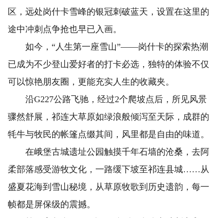
区，远处岗什卡雪峰的银冠刺破蓝天，设置在这里的
途中冲刺点争抢也早已入画。
如今，“人生第一座雪山”——岗什卡的探索热潮
已成为不少登山爱好者的打卡必选，独特的体验不仅
可以惊艳朋友圈，更能充实人生的收藏夹。
沿G227公路飞驰，经过2个爬坡点后，所见风景
骤然舒展，祁连大草原如绿浪般倾泻至天际，成群的
牦牛与牧民的帐篷点缀其间，风里都是自由的味道。
在峨堡古城遗址公园触摸千年石墙的沧桑，去阿
柔部落感受游牧文化，一路缓下坡至祁连县城……从
盛夏花海到雪山秘境，从草原牧歌到历史遗韵，每一
帧都是屏保级的震撼。