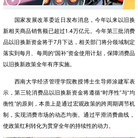
学术中国
乡村振兴
银龄
溯源中国
国家发展改革委近日发布消息，今年以来以旧换
城市
旅游
能源
会展
新相关商品销售额已超过1.4万亿元。今年第三批消费
彩票
娱乐
时尚
悦读
品以旧换新资金将于7月下达，相关部门将分领域制定
公益
一带一路
亚太网
上市公司
落实到每月、每周的“国补”资金使用计划，保障消费品
以旧换新政策全年有序实施。
文化产业
西南大学经济管理学院教授博士生导师涂建军表
地方频道
示，第三轮消费品以旧换新资金将遵循“时序性”与“均
北京
天津
河北
山西
衡性”的原则，本质上是通过宏观政策的跨周期调节机
辽宁
吉林
上海
江苏
制，实现消费市场的动态均衡。通过平滑消费曲线，
使政策红利转化为贯穿全年的持续性的动力。
浙江
安徽
福建
江西