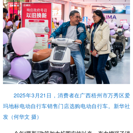
山东
河南
湖北
湖南
广东
广西
海南
重庆
四川
贵州
云南
西藏
陕西
甘肃
青海
宁夏
新疆
内蒙古
黑龙江
多语种频道
English
Español
Français
عربى
2025年3月21日，消费者在广西梧州市万秀区爱
Русский язык
日本語
한국어
玛地标电动自行车销售门店选购电动自行车。新华社
Deutsch
Português
发（何华文 摄）