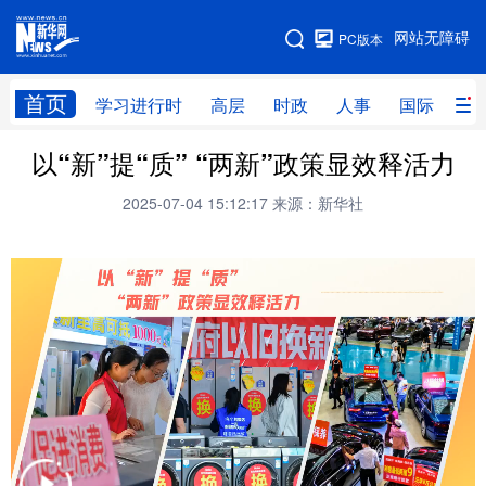
手机版
网站无障碍
PC版本
网站地图
首页
学习进行时
高层
时政
人事
国际
财
以“新”提“质” “两新”政策显效释活力
学习进行时
高层
时政
人事
2025-07-04 15:12:17
来源：新华社
国际
财经
网评
港澳
台湾
思客智库
全球连线
教育
科技
科创
量子
体育
文化
书画
健康
军事
访谈
视频
图片
政务
法律
中央文件
金融
汽车
食品
人居
信息化
数字经济