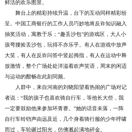
鲜活的欢乐图景。
舞台上的精彩持续升温，台下的互动同样精彩纷
呈。中国工商银行的工作人员巧妙地将反诈知识融入
抽奖活动，寓教于乐；“趣丢沙包”的游戏区，大人小
孩弯腰捡丢沙包，玩得不亦乐乎。有人在游戏中放声
大笑，有人在反诈问答中竖起拇指，有人在运动中释
放激情，整个广场处处洋溢着欢声笑语，周末的闲适
与运动的酣畅在此刻同频。
人群中，来自河南的刘晓阳望着热闹的广场对记
者说：“我的孩子也喜欢骑自行车，等他长大些，我
一定要鼓励他来参加环青赛。”她的话音未落，一阵
自行车铃铛声由远及近，几个身着骑行服的少年呼啸
而过，车轮碾过阳光，仿佛溅起满地碎金。