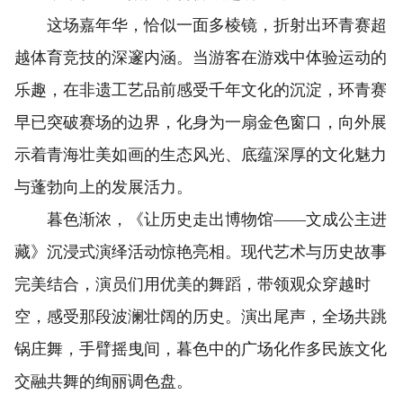
这场嘉年华，恰似一面多棱镜，折射出环青赛超
越体育竞技的深邃内涵。当游客在游戏中体验运动的
乐趣，在非遗工艺品前感受千年文化的沉淀，环青赛
早已突破赛场的边界，化身为一扇金色窗口，向外展
示着青海壮美如画的生态风光、底蕴深厚的文化魅力
与蓬勃向上的发展活力。
暮色渐浓，《让历史走出博物馆——文成公主进
藏》沉浸式演绎活动惊艳亮相。现代艺术与历史故事
完美结合，演员们用优美的舞蹈，带领观众穿越时
空，感受那段波澜壮阔的历史。演出尾声，全场共跳
锅庄舞，手臂摇曳间，暮色中的广场化作多民族文化
交融共舞的绚丽调色盘。