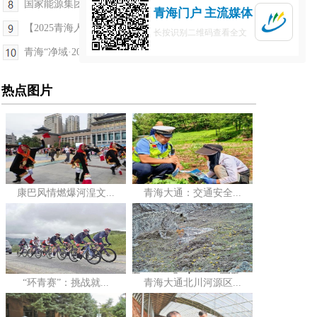
国家能源集团青海玛尔挡水电站单月发电量创历史新高
青海门户 主流媒体
【2025青海人大工作记者行】“全链条”监督——藏...
长按识别二维码查看全文
青海“净域·2025”系列行动初见成效
热点图片
康巴风情燃爆河湟文...
青海大通：交通安全...
“环青赛”：挑战就...
青海大通北川河源区...