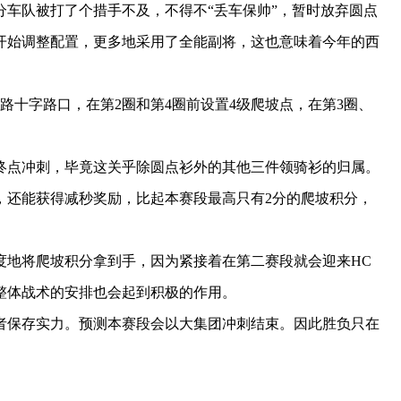
队被打了个措手不及，不得不“丢车保帅”，暂时放弃圆点
开始调整配置，更多地采用了全能副将，这也意味着今年的西
十字路口，在第2圈和第4圈前设置4级爬坡点，在第3圈、
点冲刺，毕竟这关乎除圆点衫外的其他三件领骑衫的归属。
，还能获得减秒奖励，比起本赛段最高只有2分的爬坡积分，
地将爬坡积分拿到手，因为紧接着在第二赛段就会迎来HC
整体战术的安排也会起到积极的作用。
保存实力。预测本赛段会以大集团冲刺结束。因此胜负只在