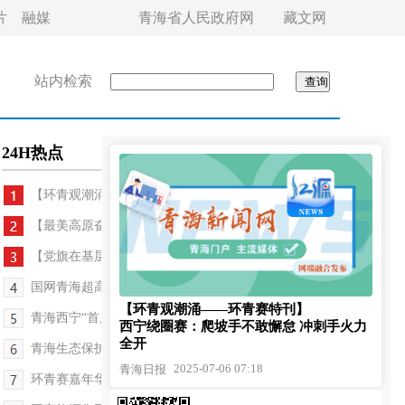
片
融媒
青海省人民政府网
藏文网
站内检索
24H热点
【环青观潮涌——环青赛特刊】相约环青赛 逐梦...
【最美高原奋斗者】阡陌鸿雁连万家——记西宁市大...
【党旗在基层一线高高飘扬】“解民忧，一户都不能...
国网青海超高压公司集中开展输电线路带电作业
【环青观潮涌——环青赛特刊】
青海西宁“首届城市旅游消费季”活动启幕
西宁绕圈赛：爬坡手不敢懈怠 冲刺手火力
全开
青海生态保护获“国际认证”：首个林业外资项目顺...
2025-07-06 07:18
青海日报
环青赛嘉年华奏响多元乐章——“西海2261·河湟文化...