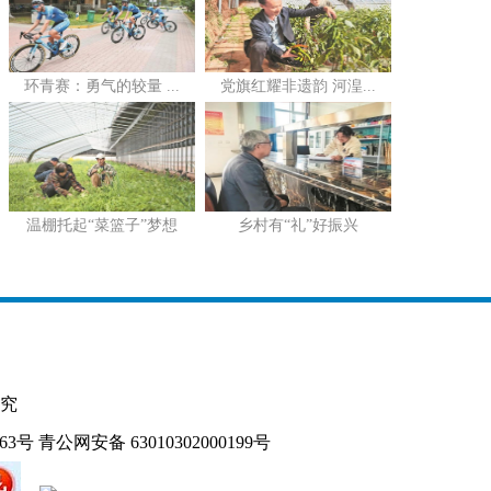
环青赛：勇气的较量 ...
党旗红耀非遗韵 河湟...
温棚托起“菜篮子”梦想
乡村有“礼”好振兴
究
163号
青公网安备 63010302000199号