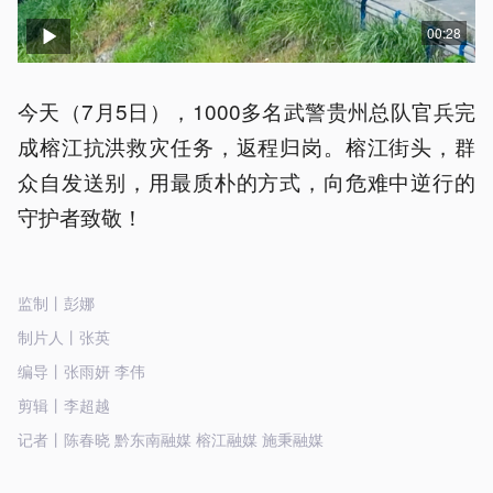
00:28
今天（7月5日），1000多名武警贵州总队官兵完
成榕江抗洪救灾任务，返程归岗。榕江街头，群
众自发送别，用最质朴的方式，向危难中逆行的
守护者致敬！
监制丨彭娜
制片人丨张英
编导丨张雨妍 李伟
剪辑丨李超越
记者丨陈春晓 黔东南融媒 榕江融媒 施秉融媒