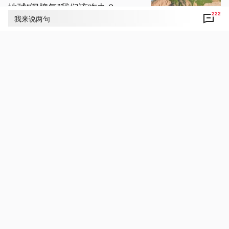
地球“闹脾气”我们该咋办？
222
我来说两句
8月6日 17:13
视频丨大降价！西瓜、鸭梨、巨
峰葡萄……都便宜了
8月6日 17:05
视频丨SpaceX火箭残骸撞击月球
“无锡制造”全程记录
8月6日 17:22
视频丨北京电网负荷破纪录 青
海、黑龙江绿电组团进京
8月6日 18:30
视频丨波兰北部遭强风暴袭击 巨