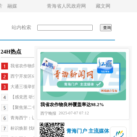
片
融媒
青海省人民政府网
藏文网
站内检索
24H热点
我省农作物良种覆盖率达98.2%
西宁开发区6项目入选国家“两新”支持名单 获1.4亿...
大通三项举措扎实推进农村集体“三资”监管工作
【感党恩 听党话 跟党走】亚历山下辣椒红
我省农作物良种覆盖率达98.2%
【聚焦第二十四届环大美青海国际公路自行车赛】明...
2025-07-07 07:12
西宁晚报
青海西宁：让廉洁文化“出新”更“入心”
标识焕新 找楼不难 青海西宁城西区73个小区标识优...
青海门户 主流媒体