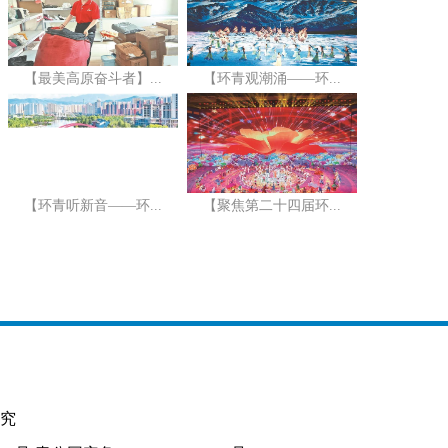
【最美高原奋斗者】...
【环青观潮涌——环...
【环青听新音——环...
【聚焦第二十四届环...
究