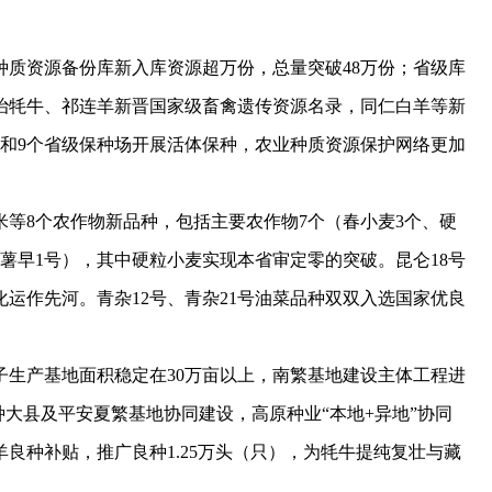
资源备份库新入库资源超万份，总量突破48万份；省级库
治牦牛、祁连羊新晋国家级畜禽遗传资源名录，同仁白羊等新
级和9个省级保种场开展活体保种，农业种质资源保护网络更加
8个农作物新品种，包括主要农作物7个（春小麦3个、硬
青薯早1号），其中硬粒小麦实现本省审定零的突破。昆仑18号
运作先河。青杂12号、青杂21号油菜品种双双入选国家优良
产基地面积稳定在30万亩以上，南繁基地建设主体工程进
种大县及平安夏繁基地协同建设，高原种业“本地+异地”协同
良种补贴，推广良种1.25万头（只），为牦牛提纯复壮与藏