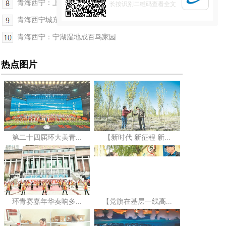
青海西宁：上半年5家旅行社被吊销业务经营许可证
长按识别二维码查看全文
青海西宁城东区人才夜市招聘活动举行 提供岗位信息...
青海西宁：宁湖湿地成百鸟家园
热点图片
第二十四届环大美青...
【新时代 新征程 新...
环青赛嘉年华奏响多...
【党旗在基层一线高...