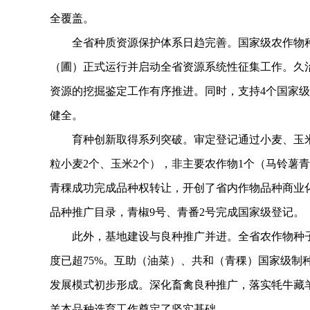
全覆盖。
全省种质资源保护体系日趋完善。国家级农作物种质
（圃）正式运行并启动全省资源系统性征集工作。久
资源的挖掘鉴定工作有序推进。同时，支持4个国家
健全。
育种创新取得系列突破。审定登记通过小麦、玉米等
粒小麦2个、玉米2个），非主要农作物1个（马铃薯
青稞成功完成品种权转让，开创了省内作物品种商业化
品种推广目录，青椒9号、青番2号完成国家级登记。
此外，基地建设与良种推广并进。全省农作物种子生
度已超75%。互助（油菜）、共和（青稞）国家级制
发展模式初步形成。深化畜禽良种推广，落实牦牛藏羊
羊本品种选育工作奠定了坚实基础。