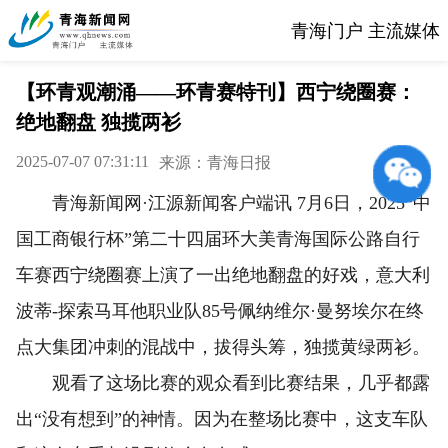
青海门户 主流媒体
【环青观潮涌——环青赛特刊】西宁绕圈赛：
绝地翻盘 独揽两衫
2025-07-07 07:31:11
来源：青海日报
青海新闻网·江源新闻客户端讯 7月6日，2025“中
国工商银行杯”第二十四届环大美青海国际公路自行
车赛西宁绕圈赛上演了一出绝地翻盘的好戏，意大利
波蒂-探索马耳他职业队85号佩纳维尔·曼努埃尔在终
点大集团冲刺的混战中，拔得头筹，独揽黄绿两衫。
观看了这场比赛的观众看到比赛结果，几乎都露
出“没有想到”的神情。因为在整场比赛中，这支车队