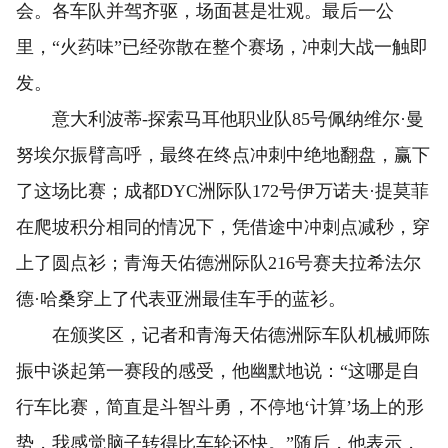
会。各车队并驾齐驱，场面甚是壮观。最后一公
里，“火药味”已经弥散在整个赛场，冲刺大战一触即
发。
意大利波蒂-探索马耳他职业队85号佩纳维尔·曼
努埃尔振臂高呼，最终在终点冲刺中绝地翻盘，赢下
了这场比赛；成都DYC洲际队172号伊万诺夫·提莫菲
在爬坡积分相同的情况下，凭借途中冲刺点减秒，穿
上了圆点衫；青海天佑德洲际队216号赛夫拉希法尔
德·哈桑穿上了代表亚洲最佳车手的蓝衫。
在颁奖区，记者和青海天佑德洲际车队机械师陈
振中谈起第一赛段的感受，他幽默地说：“这哪是自
行车比赛，简直是斗智斗勇，不停地‘计算’场上的形
势，我感觉脑子转得比车轮还快。”随后，他表示，