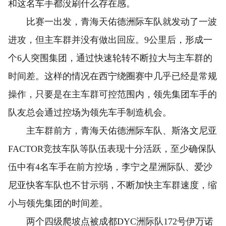
和这名车手都没刷什么存在感。
比赛一出发，青海天佑德洲际车队就发动了一波
进攻，但主车群并没有做出回应。9公里后，形成一
个6人突围集团，通过快速轮转不断拉大与主车群的
时间差。这样的情况在西宁绕圈赛中几乎已经是常规
操作，只要是在主车群可控范围内，领先集团车手的
队友总会通过控场为领先车手制造机会。
主车群前方，青海天佑德洲际车队、斯洛文尼亚
FACTOR竞技车队等队伍表现十分活跃，至少确保队
伍中有4名车手在前方控场，李宁之星洲际队、爱沙
尼亚快客车队也不甘示弱，不断加快主车群速度，缩
小与领先集团的时间差。
两个四级爬坡点被成都DYC洲际队172号伊万诺