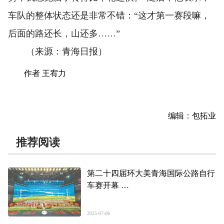
车队的整体状态还是非常不错：“这才第一赛段嘛，
后面的路还长，山还多……”
（来源：青海日报）
作者 王宥力
编辑：包拓业
推荐阅读
第二十四届环大美青海国际公路自行
车赛开幕
吴晓军宣布开幕 罗东川致辞
2025-07-06