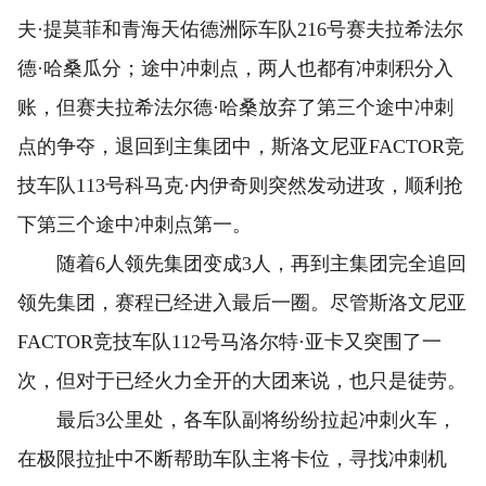
夫·提莫菲和青海天佑德洲际车队216号赛夫拉希法尔
德·哈桑瓜分；途中冲刺点，两人也都有冲刺积分入
账，但赛夫拉希法尔德·哈桑放弃了第三个途中冲刺
点的争夺，退回到主集团中，斯洛文尼亚FACTOR竞
技车队113号科马克·内伊奇则突然发动进攻，顺利抢
下第三个途中冲刺点第一。
随着6人领先集团变成3人，再到主集团完全追回
领先集团，赛程已经进入最后一圈。尽管斯洛文尼亚
FACTOR竞技车队112号马洛尔特·亚卡又突围了一
次，但对于已经火力全开的大团来说，也只是徒劳。
最后3公里处，各车队副将纷纷拉起冲刺火车，
在极限拉扯中不断帮助车队主将卡位，寻找冲刺机