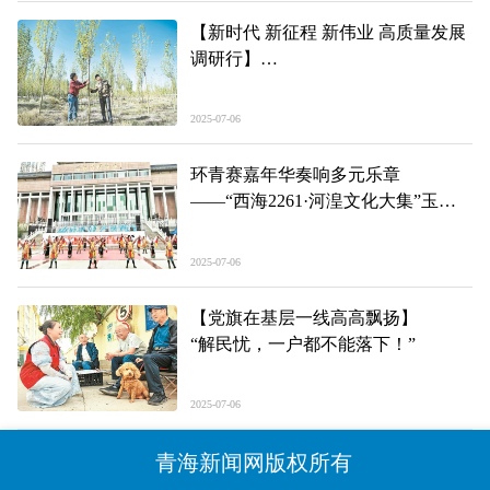
【新时代 新征程 新伟业 高质量发展
调研行】
青海德令哈：“十四五”奋进下的全新
跨越
2025-07-06
环青赛嘉年华奏响多元乐章
——“西海2261·河湟文化大集”玉树
主场见闻
2025-07-06
【党旗在基层一线高高飘扬】
“解民忧，一户都不能落下！”
2025-07-06
青海新闻网版权所有