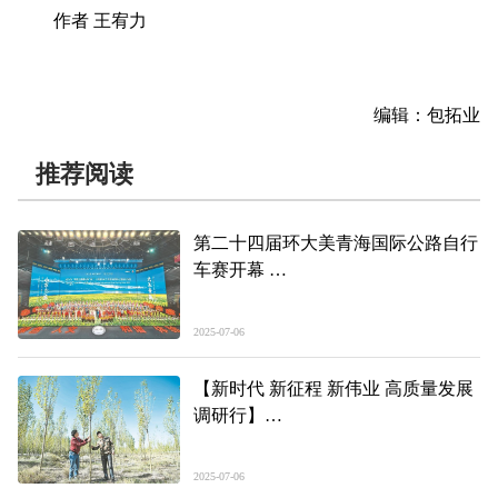
作者 王宥力
编辑：包拓业
推荐阅读
第二十四届环大美青海国际公路自行
车赛开幕
吴晓军宣布开幕 罗东川致辞
2025-07-06
【新时代 新征程 新伟业 高质量发展
调研行】
青海德令哈：“十四五”奋进下的全新
跨越
2025-07-06