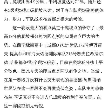
高，爬坡距离4.9公里，平均坡度达到7.1%。随后还
有3级爬坡和1级爬坡来袭，对于各车队爬坡副将的体
力、耐力，车队战术布置都是极大的考验。
这一赛段最大的看点莫过于爬坡点的争夺了，最
高19分的爬坡积分将为圆点衫的归属建立巨大的优
势。在西宁绕圈赛中，成都DYC洲际队172号伊万诺
夫·提莫菲和青海天佑德洲际车队216号赛夫拉希法尔
德·哈桑都夺得3个爬坡积分，目前在爬坡积分榜上平
分秋色，因此今天的爬坡点是两队必争之地。当然，
在第一赛段并没有什么突出表现的喜德盛-阿斯塔纳
世界队在这一赛段不会再做蛰伏之姿，车队主将穆鲁
布兰·亨诺克会不会进入总成绩的有利争夺位置，在
这一赛段或初见端倪。