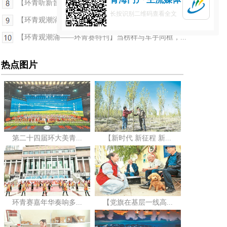
【环青听新音——环青赛特刊】“福谷”泻青翠 车轮...
长按识别二维码查看全文
【环青观潮涌——环青赛特刊】多巴-互助 高难度爬...
【环青观潮涌——环青赛特刊】当榜样与车手同框，...
热点图片
第二十四届环大美青...
【新时代 新征程 新...
环青赛嘉年华奏响多...
【党旗在基层一线高...