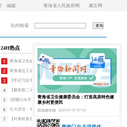
片
融媒
青海省人民政府网
藏文网
站内检索
24H热点
青海省卫生健康委员会：打造高原特色健康乡村...
青海省总工会：力推“15项+”服务进驿站 更贴心
【牢记习近平总书记嘱托 打造生态文明高地】青海湖...
【聚焦第二十四届环大美青海国际公路自行车赛】环...
青海省卫生健康委员会：打造高原特色健
1把暖心伞开启22把爱心伞的接力
康乡村更便民
引大济湟，书写青海绿色水脉新篇章 引大济湟：为30...
2025-07-07 07:43
西海都市报
【环青听新音——环青赛特刊】村主任的“环青赛记忆”
青海门户 主流媒体