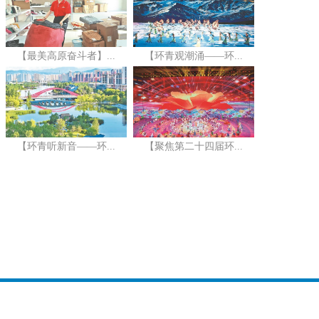
【最美高原奋斗者】...
【环青观潮涌——环...
【环青听新音——环...
【聚焦第二十四届环...