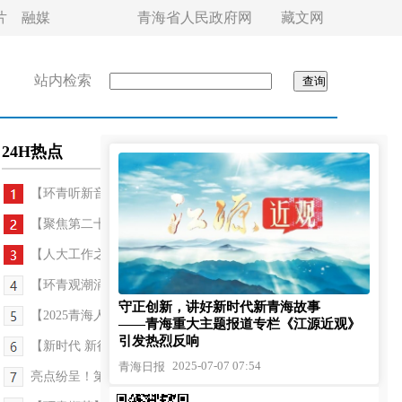
片
融媒
青海省人民政府网
藏文网
站内检索
24H热点
【环青听新音——环青赛特刊】在“中国夏都”...
【聚焦第二十四届环大美青海国际公路自行车赛】科...
【人大工作之窗】用心浇灌助成长 奋楫扬帆启新程 ...
【环青观潮涌——环青赛特刊】相约环青赛 逐梦共前...
守正创新，讲好新时代新青海故事
【2025青海人大工作记者行】“全链条”监督——藏...
——青海重大主题报道专栏《江源近观》
引发热烈反响
【新时代 新征程 新伟业 高质量发展调研行】青海德...
2025-07-07 07:54
青海日报
亮点纷呈！第二十四届环青赛今日开幕