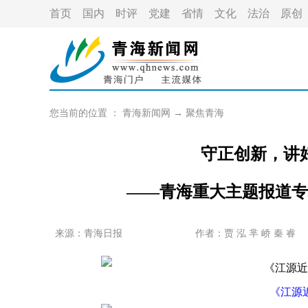
首页
国内
时评
党建
省情
文化
法治
原创
您当前的位置 ：
青海新闻网
→
聚焦青海
守正创新，讲
——青海重大主题报道专
来源：青海日报
作者：
贾 泓 芈 峤 秦 睿
《江源