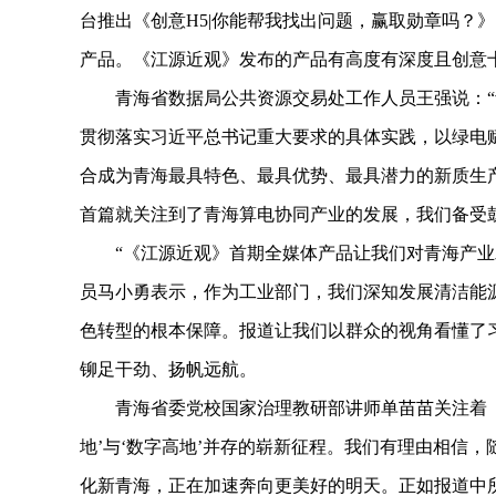
台推出《创意H5|你能帮我找出问题，赢取勋章吗？》
产品。《江源近观》发布的产品有高度有深度且创意
青海省数据局公共资源交易处工作人员王强说：“
贯彻落实习近平总书记重大要求的具体实践，以绿电
合成为青海最具特色、最具优势、最具潜力的新质生
首篇就关注到了青海算电协同产业的发展，我们备受鼓
“《江源近观》首期全媒体产品让我们对青海产业发
员马小勇表示，作为工业部门，我们深知发展清洁能
色转型的根本保障。报道让我们以群众的视角看懂了
铆足干劲、扬帆远航。
青海省委党校国家治理教研部讲师单苗苗关注着《江
地’与‘数字高地’并存的崭新征程。我们有理由相信，
化新青海，正在加速奔向更美好的明天。正如报道中