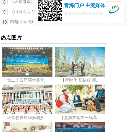
【环青撷萃】千里征途燃激情 御风越岭绘青颜——第...
青海门户 主流媒体
【山海同心 筑梦青海】医疗援青，绘就健康青海新图...
长按识别二维码查看全文
跨越山海 见证环青之光——写在第二十四届环大美青...
热点图片
第二十四届环大美青...
【新时代 新征程 新...
环青赛嘉年华奏响多...
【党旗在基层一线高...