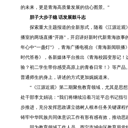
的未来，更是青海高质量发展的信心图景。”
胆子大步子稳 话发展鼓斗志
探索重大主题报道的全新形式，随着《江源近观》首
播室的两场直播“开路”，开启讲好新时代新青海故事的
年心中“一盏灯”》，青海广播电视台《青海新闻联播
时代答卷》，各新媒体平台推出《青海校园变形记！这些对
验？初二学生带你感受高原上的青春日常！》等产品
普通师生的身上，讲述的方式更加娓娓道来。
“《江源近观》第二期聚焦教育领域，尤其是思想政
处干部李文娟说：“我们将继续沿着习近平总书记指
步推进，充分发挥思政课立德树人根本任务关键课程
铸牢中华民族共同体意识工作有形有感有效，推动思
同为教育领域工作人员，西宁市城中区教育局党组