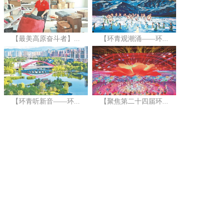
【最美高原奋斗者】...
【环青观潮涌——环...
【环青听新音——环...
【聚焦第二十四届环...