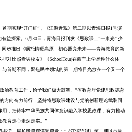
期实现“开门红”，《江源近观》第二期以青海日报1号演
有益探索。6月30日，青海日报刊发《思政课上“一束光” 少
》同步推出《嘱托情暖高原，初心照亮未来——青海教育的新
比照看哭校友》《SchoolTour|在西宁上学是种什么体
。与首期不同，聚焦民生领域的第二期将目光放在一个又一个
治教育工作，给予我们极大鼓舞。”省教育厅党建思政德育
引的方向奋力前行，坚持将思政课建设与党的创新理论武装同
作用，把铸牢中华民族共同体意识融入学校思政课，有力推动
政教育走心走深走实。”
书记、局长段启辉深受启发：“《江源近观》第二期以点带