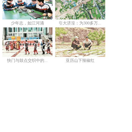
少年志，如江河涌
引大济湟：为300多万...
快门与鼓点交织中的...
亚历山下辣椒红