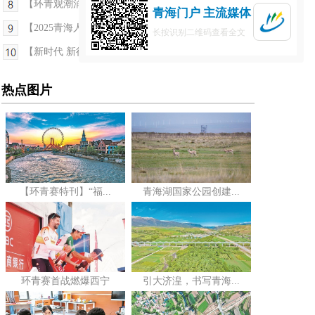
【环青观潮涌——环青赛特刊】相约环青赛 逐梦共前...
青海门户 主流媒体
【2025青海人大工作记者行】“全链条”监督——藏...
长按识别二维码查看全文
【新时代 新征程 新伟业 高质量发展调研行】青海德...
热点图片
【环青赛特刊】“福...
青海湖国家公园创建...
环青赛首战燃爆西宁
引大济湟，书写青海...