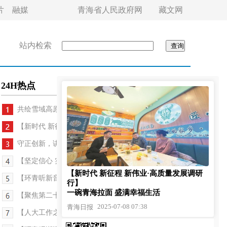
片
融媒
青海省人民政府网
藏文网
站内检索
24H热点
共绘雪域高原同心圆——第十批援藏和第五批援...
【新时代 新征程 新伟业·高质量发展调研行】一碗青...
守正创新，讲好新时代新青海故事——青海重大主题...
【坚定信心 实干争先 深入学习贯彻习近平总书记考...
【新时代 新征程 新伟业·高质量发展调研
【环青听新音——环青赛特刊】在“中国夏都”，与...
行】
一碗青海拉面 盛满幸福生活
【聚焦第二十四届环大美青海国际公路自行车赛】科...
2025-07-08 07:38
青海日报
【人大工作之窗】用心浇灌助成长 奋楫扬帆启新程 ...