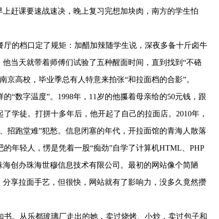
早上赶课要速战速决，晚上复习完想加块肉，南方的学生怕
厅的档口定了规矩：加醋加辣随学生说，深夜多备十斤卤牛
，他当天就带着师傅们试验了五种醒面时间，直到找到“不硌
所南京高校，毕业季总有人特意来拍张“和拉面档的合影”。
数字温度”。1998年，11岁的他攥着母亲给的50元钱，跟
了学徒。打拼十多年后，他开起了自己的拉面店。2010年，
、招跑堂难”犯愁。信息闭塞的年代，开拉面馆的青海人散落
年轻人，愣是凭着一股“痴劲”自学了计算机HTML、PHP
6年在珠海创办珠海世穆信息技术有限公司。最初的网站像个简陋
、分享拉面手艺，但很快，网站就有了影响力，没多久竟然攒
知书。从乐都玻璃厂走出的她，卖过烧烤、小炒，卖过包子和