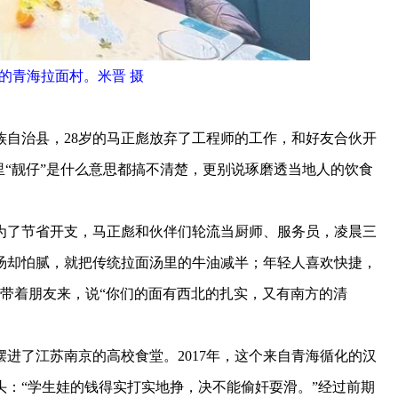
的青海拉面村。米晋 摄
族自治县，28岁的马正彪放弃了工程师的工作，和好友合伙开
里“靓仔”是什么意思都搞不清楚，更别说琢磨透当地人的饮食
了节省开支，马正彪和伙伴们轮流当厨师、服务员，凌晨三
汤却怕腻，就把传统拉面汤里的牛油减半；年轻人喜欢快捷，
带着朋友来，说“你们的面有西北的扎实，又有南方的清
了江苏南京的高校食堂。2017年，这个来自青海循化的汉
：“学生娃的钱得实打实地挣，决不能偷奸耍滑。”经过前期