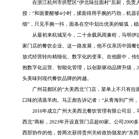
在浙江杭州市拱墅区“伊北味拉面村”后厨，负责人
授：“和面要醒够4小时，揉面得用手腕的巧劲，机器
细”，只见手腕一抖，面条在空中划出优美的银弧，
从最初来杭城至今，二十余载风雨兼程，马明伊以匠
家门店的餐饮企业。这一路发展，他不仅亲历中国餐
放式经营转向精细化、数字化的变革。在他眼中，传统
抱数字化运营、智能化管理，以创新驱动品牌升级，
头美味到现代餐饮品牌的跨越。
广州花都区的“大美西北”门店，菜单上不只有拉面
口味的清蒸羊肉。马正彪告诉记者：“从青海到广州，
2016年成立广州大美西北餐饮管理有限公司后，马正
西北”商标，2023年开设直营门店超80家。公司20
西部协作的他，曾两次获得贵州关岭政协颁发的“东西