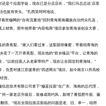
时还是个拉面学徒，现在已是分店店长，“我们马总总说‘店里
活也挺有奔头。”扎西笑呵呵地说。
带着世穆网的“自有流量池”回到青海黄南藏族自治州尖扎县，
上销售。那年他带着“内容电商”项目参加青海省创业大赛，
县的香蕉梨。“家人们看过来，这梨甜得像蜜，带着咱青海的
乡卖了一万斤香蕉梨。现在他的“箭乡臻品”平台，让青海的
，“以前拉面人从老家带特产，现在让全国尝到青海味。”
负责对接江苏援青的“四进两出”项目。如今南京11所高校
乡经营。
信息技术有限公司拿下“穆蓝拉面”在广东、海南的总代理，
广州一家老店升级后，装修成简约风，新增了番茄肥牛面、藤
直接翻倍。“现在全国拉面店面临的问题是老、旧、单一，咱用