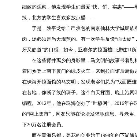
细致的观察，他发现学生们最爱“快、鲜、实惠”——
辣，北方的学生喜欢多放点醋……
于是，陕平龙给自己承包的南京仙林大学城民族餐
肉，汤必须是当天现熬的。有一次学生反馈“面太硬”
牙又筋道”的口感。如今，亚赛尔的拉面档口进驻11
在这些背井离乡的身影里，马文明的故事带着别样的“
着同乡登上南下厦门的绿皮火车，来到拉面馆后厨做起
在珠海开拉面馆的马文明，发现老乡们总为“找面匠难
在各地，像断了线的珠子。这个白天揉面、晚上泡网吧的
编程。2012年，他在珠海创办了“世穆网”，201
的“网上集市”，网友只能在论坛发求职信息、寻老乡
下20万名注册会员。
而在青海乐都，姜花的创业始于1998年的下岗通