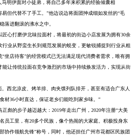
马明伊面对小徒弟，将自己多年来积累的经验倾囊相
容易但代替不了手工。”他边说边将面团抻成细如发丝的“毛
稳稳落进翻滚的沸水之中。
心打磨伊北味拉面村，将最初的街边小店发展为拥有30余
饮行业从野蛮生长到规范发展的蜕变，更敏锐捕捉到行业从粗
“坐店待客”的经营模式已无法满足现代消费者需求，唯有拥
才能让传统拉面在竞争激烈的市场中持续焕发活力，实现从街
。西北凉皮、烤羊排、肉夹馍列队排开，甚至有适合广东人
食材36小时直达，保证老乡们能吃到家乡味。”
彪的步子越迈越大：2019年走出广州，2020年注册“大美
00多名员工里，有20多个民族，像个热闹的大家庭。积极投身东
部协作领航先锋”称号，同时，他还担任广州市花都区民族团