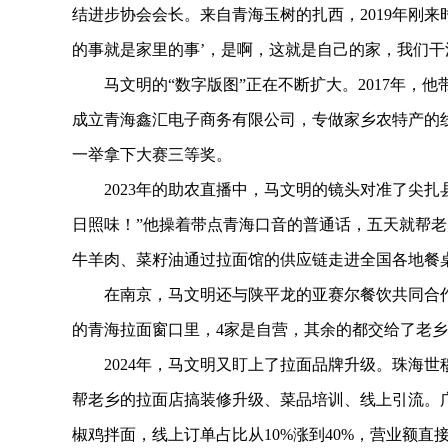
结进步协会会长。来自青海玉树的扎西，2019年刚来
的事就是家里的事’，是啊，这就是自己的家，我们干
马文明的“数字版图”正在不断扩大。2017年，他
成立青海鑫汇电子商务有限公司，专做家乡农特产的线
一举拿下大赛三等奖。
2023年的助农直播中，马文明的镜头对准了尖扎
日照味！”他操着带点青海口音的普通话，五天就帮老
牛羊肉、菜籽油通过拉面馆的供应链走进全国各地餐桌
在南京，马文明还与陕平龙的亚赛尔餐饮共同合作，
的青海拉面窗口里，4家是自营，其余的都交给了老
2024年，马文明又盯上了拉面品牌升级。珠海世穆
帮老乡的拉面店搞装修升级、菜品培训、线上引流。
椒鸡拌面，线上订单占比从10%涨到40%，营业额