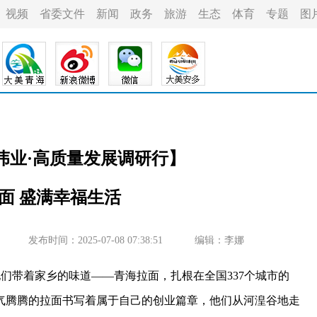
视频
省委文件
新闻
政务
旅游
生态
体育
专题
图
新伟业·高质量发展调研行】
面 盛满幸福生活
发布时间：2025-07-08 07:38:51
编辑：李娜
们带着家乡的味道——青海拉面，扎根在全国337个城市的
气腾腾的拉面书写着属于自己的创业篇章，他们从河湟谷地走