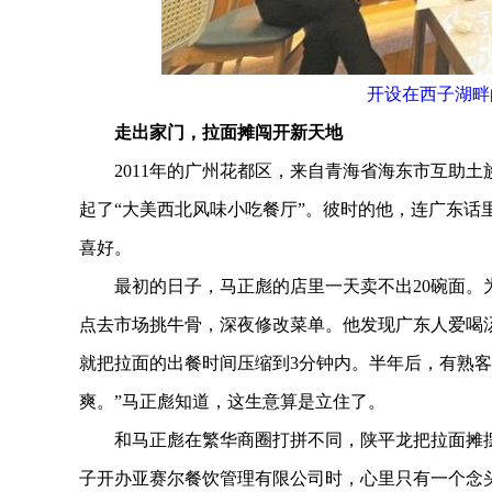
开设在西子湖畔
走出家门，拉面摊闯开新天地
2011年的广州花都区，来自青海省海东市互助土
起了“大美西北风味小吃餐厅”。彼时的他，连广东话
喜好。
最初的日子，马正彪的店里一天卖不出20碗面。为
点去市场挑牛骨，深夜修改菜单。他发现广东人爱喝
就把拉面的出餐时间压缩到3分钟内。半年后，有熟客
爽。”马正彪知道，这生意算是立住了。
和马正彪在繁华商圈打拼不同，陕平龙把拉面摊摆进
子开办亚赛尔餐饮管理有限公司时，心里只有一个念头