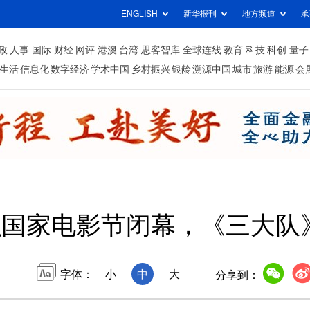
ENGLISH
新华报刊
地方频道
承
政
人事
国际
财经
网评
港澳
台湾
思客智库
全球连线
教育
科技
科创
量子
生活
信息化
数字经济
学术中国
乡村振兴
银龄
溯源中国
城市
旅游
能源
会
织国家电影节闭幕，《三大队
字体：
小
中
大
分享到：