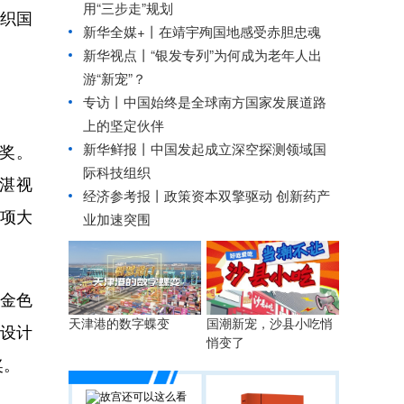
用“三步走”规划
组织国
新华全媒+丨
在靖宇殉国地感受赤胆忠魂
新华视点丨
“银发专列”为何成为老年人出
游“新宠”？
专访丨中国始终是全球南方国家发展道路
上的坚定伙伴
新华鲜报丨中国发起成立深空探测领域国
奖。
际科技组织
精湛视
经济参考报丨
政策资本双擎驱动 创新药产
项大
业加速突围
《金色
国潮新宠，沙县小吃悄
天津港的数字蝶变
设计
悄变了
奖。