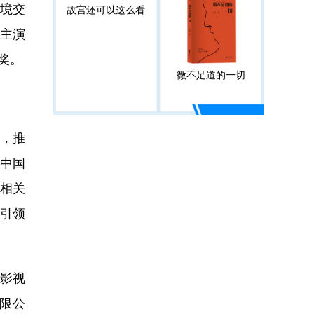
边境交
故宫还可以这么看
男主演
奖。
微不足道的一切
台，推
中国
相关
、引领
与影视
限公