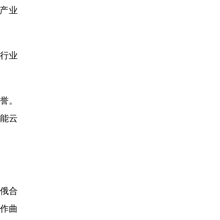
产业
行业
荣誉。
智能云
俄合
作曲