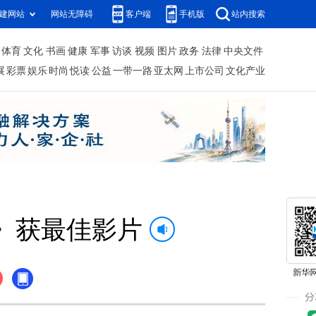
建网站
网站无障碍
客户端
手机版
站内搜索
体育
文化
书画
健康
军事
访谈
视频
图片
政务
法律
中央文件
展
彩票
娱乐
时尚
悦读
公益
一带一路
亚太网
上市公司
文化产业
》获最佳影片