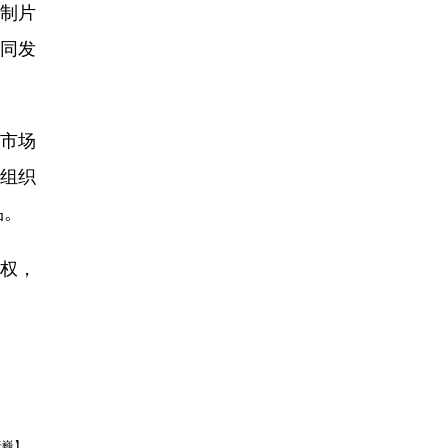
影制片
共同发
的市场
合组织
品。
权，
唐巍】