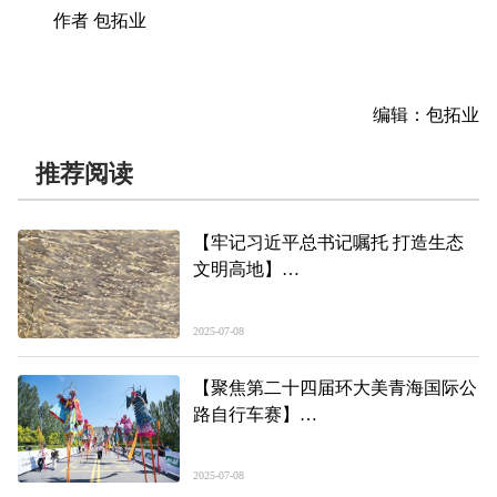
作者 包拓业
编辑：包拓业
推荐阅读
【牢记习近平总书记嘱托 打造生态
文明高地】
49倍！湟鱼“濒危”变“易危”折射了什
么
2025-07-08
【聚焦第二十四届环大美青海国际公
路自行车赛】
文旅融合发力 点亮环青赛
2025-07-08