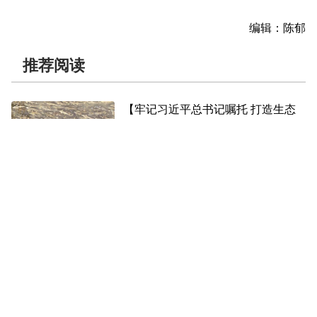
编辑：陈郁
推荐阅读
【牢记习近平总书记嘱托 打造生态
文明高地】
49倍！湟鱼“濒危”变“易危”折射了什
么
2025-07-08
【聚焦第二十四届环大美青海国际公
路自行车赛】
文旅融合发力 点亮环青赛
2025-07-08
共绘雪域高原同心圆
——第十批援藏和第五批援青工作纪