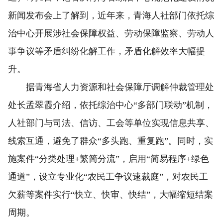
新闻发布会上了解到，近年来，青海
人社部
门依托综
治中心开展涉社会保障权益、劳动保障监察、劳动人
事争议等矛盾纠纷化解工作，
矛盾
化解效率大幅提
升。
据青海省
人力资源和社会保障厅
调解仲裁管理处
处长孟翠霞介绍，依托综治中心“多部门联动”机制，
人社部
门与司法、信访、工会等单位实现信息共享、
线索互通，避免了群众“多头跑、重复跑”。同时，实
施案件“分类处理+繁简分流”，启用“简易程序+绿色
通道”，设立专业化“农民工争议速裁庭”，对农民工
欠薪等案件实行“快立、快审、快结”，大幅缩短结案
周期。