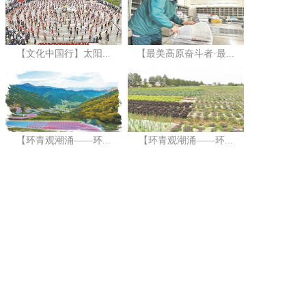
【文化中国行】太阳...
【最美高原奋斗者·最...
【环青观潮涌——环...
【环青观潮涌——环...