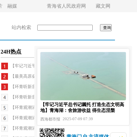
片
融媒
青海省人民政府网
藏文网
站内检索
24H热点
【牢记习近平总书记嘱托 打造生态文明高地】青...
【最美高原奋斗者·最美快递员】从牧民到快递员，他...
【环青听新音——环青赛特刊·旧忆新说】从青涩到从...
【环青听新音——环青赛特刊·环青揽胜】邂逅金色浪...
【牢记习近平总书记嘱托 打造生态文明高
【环青观潮涌——环青赛特刊·赛事前瞻】门源-祁连...
地】青海湖：舍旅游收益 得生态涅槃
【环青观潮涌——环青赛特刊·权威点评】互助—门源...
2025-07-09 07:39
西海都市报
【环青观潮涌——环青赛特刊·环青日记】驭风前行的...
青海门户 主流媒体