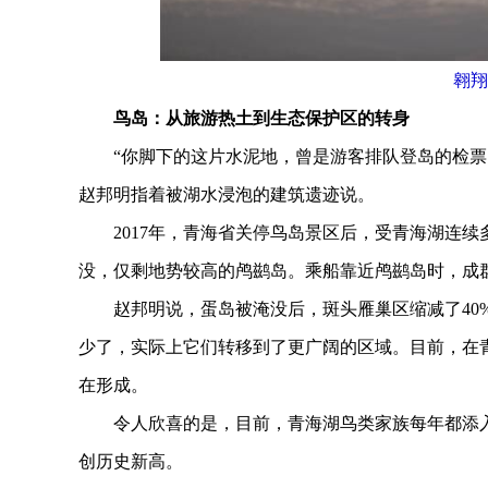
翱翔
鸟岛：从旅游热土到生态保护区的转身
“你脚下的这片水泥地，曾是游客排队登岛的检票口
赵邦明指着被湖水浸泡的建筑遗迹说。
2017年，青海省关停鸟岛景区后，受青海湖连续
没，仅剩地势较高的鸬鹚岛。乘船靠近鸬鹚岛时，成
赵邦明说，蛋岛被淹没后，斑头雁巢区缩减了40%
少了，实际上它们转移到了更广阔的区域。目前，在
在形成。
令人欣喜的是，目前，青海湖鸟类家族每年都添入新成
创历史新高。