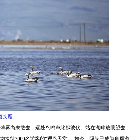
斑头雁。
薄雾尚未散去，远处鸟鸣声此起彼伏。站在湖畔放眼望去，
接待3000名游客的“观鸟天堂”。如今，码头已成为鱼群游