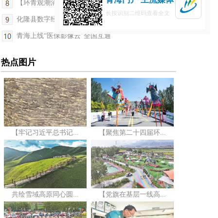
【环青观潮涌——环青赛特刊·决胜时刻】互助-门源...
长按识别二维码查看全文
化隆县数字经济及拉面产业数据开发运营基地启动
青海上线“医保影像云”全国互通
热点图片
【牢记习近平总书记...
【聚焦第二十四届环...
共绘雪域高原同心圆...
【党旗在基层一线高...