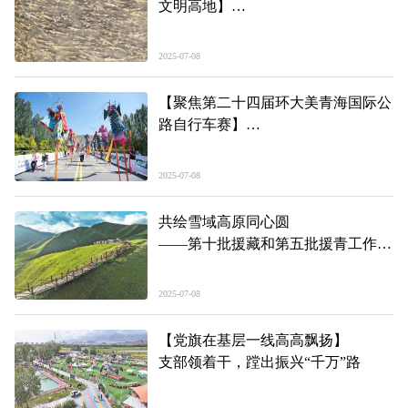
文明高地】
49倍！湟鱼“濒危”变“易危”折射了什
么
2025-07-08
【聚焦第二十四届环大美青海国际公
路自行车赛】
文旅融合发力 点亮环青赛
2025-07-08
共绘雪域高原同心圆
——第十批援藏和第五批援青工作纪
实
2025-07-08
【党旗在基层一线高高飘扬】
支部领着干，蹚出振兴“千万”路