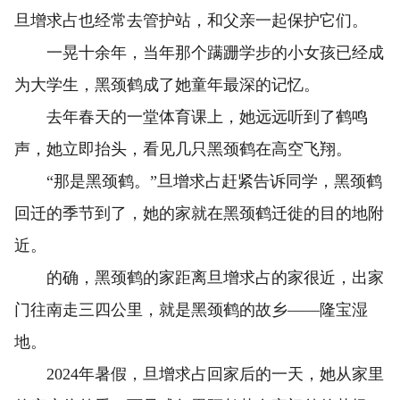
旦增求占也经常去管护站，和父亲一起保护它们。
一晃十余年，当年那个蹒跚学步的小女孩已经成
为大学生，黑颈鹤成了她童年最深的记忆。
去年春天的一堂体育课上，她远远听到了鹤鸣
声，她立即抬头，看见几只黑颈鹤在高空飞翔。
“那是黑颈鹤。”旦增求占赶紧告诉同学，黑颈鹤
回迁的季节到了，她的家就在黑颈鹤迁徙的目的地附
近。
的确，黑颈鹤的家距离旦增求占的家很近，出家
门往南走三四公里，就是黑颈鹤的故乡——隆宝湿
地。
2024年暑假，旦增求占回家后的一天，她从家里