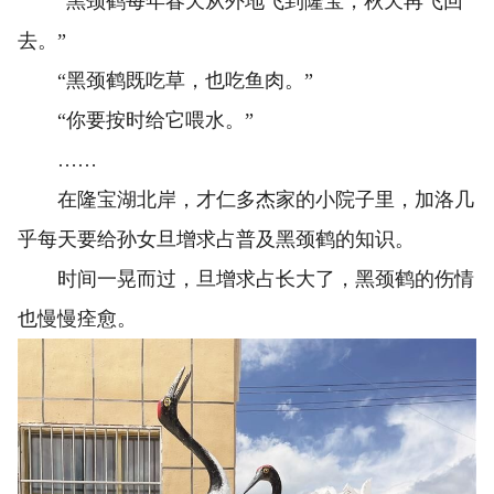
“黑颈鹤每年春天从外地飞到隆宝，秋天再飞回
去。”
“黑颈鹤既吃草，也吃鱼肉。”
“你要按时给它喂水。”
……
在隆宝湖北岸，才仁多杰家的小院子里，加洛几
乎每天要给孙女旦增求占普及黑颈鹤的知识。
时间一晃而过，旦增求占长大了，黑颈鹤的伤情
也慢慢痊愈。