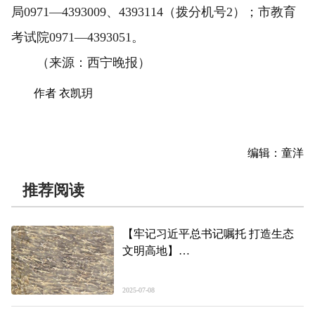
局0971—4393009、4393114（拨分机号2）；市教育
考试院0971—4393051。
（来源：西宁晚报）
作者 衣凯玥
编辑：童洋
推荐阅读
【牢记习近平总书记嘱托 打造生态
文明高地】
49倍！湟鱼“濒危”变“易危”折射了什
么
2025-07-08