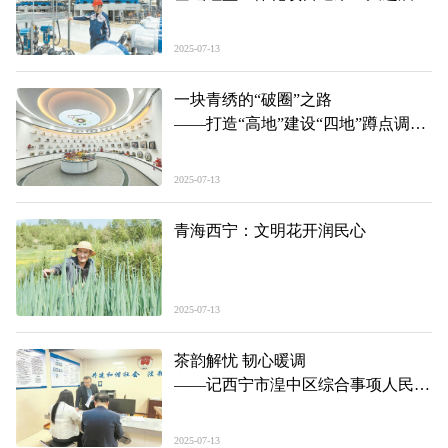
2025-07-13
一块青绣的“破圈”之路
——打造“高地”建设“四地”蹲点调研
之三
2025-07-13
青海西宁：文明花开润民心
2025-07-13
茶韵解忧 韧心暖调
——记西宁市湟中区综合事项人民调
解委员会专职调解员刘曈
2025-07-13