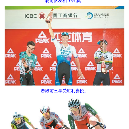
赛前队友相互鼓励。
赛段前三享受胜利喜悦。