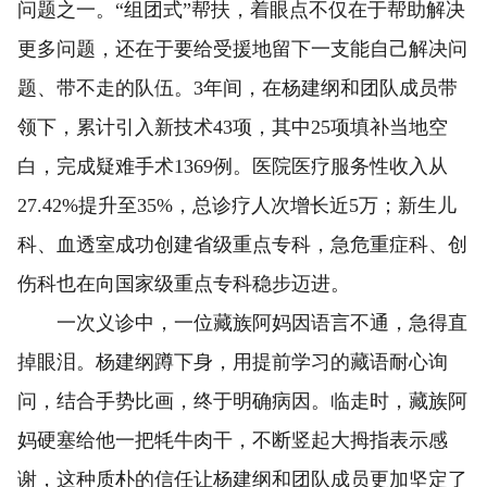
问题之一。“组团式”帮扶，着眼点不仅在于帮助解决
更多问题，还在于要给受援地留下一支能自己解决问
题、带不走的队伍。3年间，在杨建纲和团队成员带
领下，累计引入新技术43项，其中25项填补当地空
白，完成疑难手术1369例。医院医疗服务性收入从
27.42%提升至35%，总诊疗人次增长近5万；新生儿
科、血透室成功创建省级重点专科，急危重症科、创
伤科也在向国家级重点专科稳步迈进。
一次义诊中，一位藏族阿妈因语言不通，急得直
掉眼泪。杨建纲蹲下身，用提前学习的藏语耐心询
问，结合手势比画，终于明确病因。临走时，藏族阿
妈硬塞给他一把牦牛肉干，不断竖起大拇指表示感
谢，这种质朴的信任让杨建纲和团队成员更加坚定了