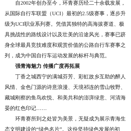
自2002年创办至今，环青赛历经二十余载发展，
从国际自行车联盟（UCI）最初的2.5级赛事，逐步升
级为UCI职业系列赛。凭借其独特的高海拔赛道、极
具挑战性的路线设计以及壮美的沿途风光，赛事已跻
身全球最具竞技难度和观赏价值的公路自行车赛事之
列，成为中国自行车运动发展的标杆与典范。
强青海魅力 传播广度再拓展
丁香之城西宁的满城芬芳、彩虹故乡互助的醉人
风情、金色门源的诗意浪漫、天境祁连的雪山牧野、
藏城刚察的鱼鸟欢悦、和美共和的澎湃绿意、河清海
晏的红色印记……
环青赛所到之处皆为美景，无疑成为展示青海生
态文明建设的“绿色名片”。这份坚持绿色发展的初