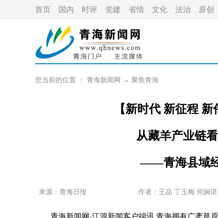
首页
国内
时评
党建
省情
文化
法治
原创
您当前的位置 ：
青海新闻网
→
聚焦青海
【新时代 新征程 
从藏羊产业链看
——青海县域
来源：青海日报
作者：
王晶 丁玉梅 何娴珺
青海新闻网·江源新闻客户端讯 青海拥有广袤草原