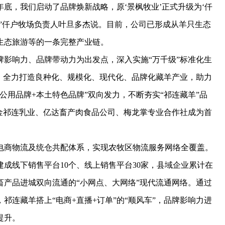
年底，我们启动了品牌焕新战略，原‘景枫牧业’正式升级为‘仟
”仟户牧场负责人叶旦多杰说。目前，公司已形成从羊只生态
生态旅游等的一条完整产业链。
响力、品牌带动力为出发点，深入实施“万千级”标准化生
，全力打造良种化、规模化、现代化、品牌化藏羊产业，助力
公用品牌+本土特色品牌”双向发力，不断夯实“祁连藏羊”品
金祁连乳业、亿达畜产肉食品公司、梅龙掌专业合作社成为首
商物流及统仓共配体系，实现农牧区物流服务网络全覆盖。
成线下销售平台10个、线上销售平台30家，县域企业累计在
畜产品进城双向流通的“小网点、大网络”现代流通网络。通过
祁连藏羊搭上“电商+直播+订单”的“顺风车”，品牌影响力进
提升。