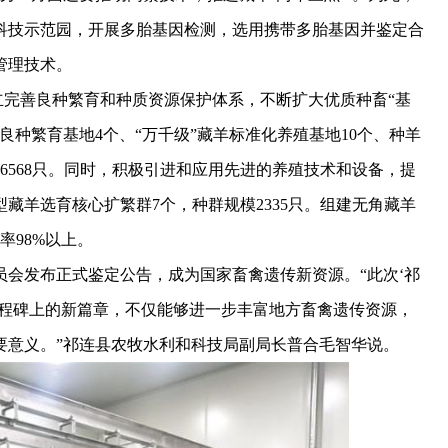
科技示范园，开展多胎基因检测，选用携带多胎基因并鉴定合
管理技术。
立完善良种繁育和种质资源保护体系，不断扩大优质种畜“基
种繁育基地4个、“万千级”藏羊标准化养殖基地10个、种羊
66568只。同时，积极引进和应用先进的养殖技术和设备，提
藏羊选育核心扩繁群7个，种群规模2335只。组建无角藏羊
率98%以上。
发布正式鉴定公告，成为国家畜禽遗传新资源。“此次‘祁
里程碑上的新篇章，不仅能够进一步丰富地方畜禽遗传资源，
要意义。”祁连县农牧水利和科技局副局长普合毛智华说。