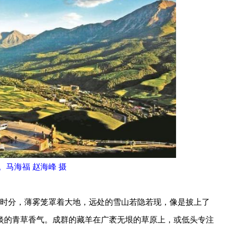
。马海福 赵海峰 摄
时分，薄雾笼罩着大地，远处的雪山若隐若现，像是披上了
淡的青草香气。成群的藏羊在广袤无垠的草原上，或低头专注