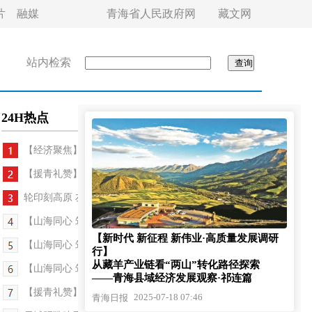
片
融媒
青海省人民政府网
藏文网
站内检索
24H热点
【经济聚焦】从“圈满需求”到“圈暖人心”—...
【援青礼赞】山海情深十五载 鲁青共筑高原梦
轮印刻高原 友谊联四海——第二十四届环大美青海国...
【山海同心 筑梦青海】书写“性命相托”的医者担当...
【新时代 新征程 新伟业·高质量发展调研
【山海同心 筑梦青海】双向赋能，打造“带不走”的...
行】
从藏羊产业链看“两山”转化路径探索
【山海同心 筑梦青海】“老师，我们会永远记得您！...
——青海县域经济发展观察·祁连篇
【援青礼赞】一首雪域赞歌 “沪果”同心联唱
2025-07-18 07:46
青海日报