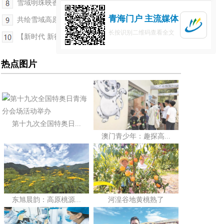
雪域明珠映香江——深化“青港协作·讲好青海故事”...
青海门户 主流媒体
共绘雪域高原同心圆——第十批援藏和第五批援青工...
长按识别二维码查看全文
【新时代 新征程 新伟业·高质量发展调研行】一碗青...
热点图片
第十九次全国特奥日...
澳门青少年：趣探高...
东旭晨韵：高原桃源...
河湟谷地黄桃熟了