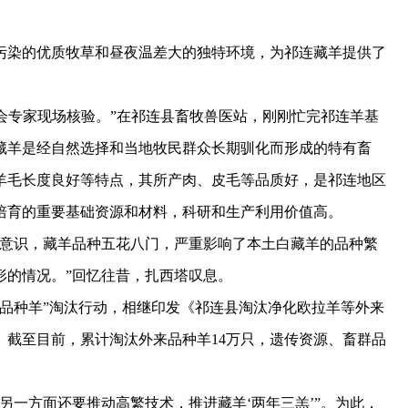
染的优质牧草和昼夜温差大的独特环境，为祁连藏羊提供了
会专家现场核验。”在祁连县畜牧兽医站，刚刚忙完祁连羊基
藏羊是经自然选择和当地牧民群众长期驯化而形成的特有畜
羊毛长度良好等特点，其所产肉、皮毛等品质好，是祁连地区
培育的重要基础资源和材料，科研和生产利用价值高。
意识，藏羊品种五花八门，严重影响了本土白藏羊的品种繁
形的情况。”回忆往昔，扎西塔叹息。
品种羊”淘汰行动，相继印发《祁连县淘汰净化欧拉羊等外来
。截至目前，累计淘汰外来品种羊14万只，遗传资源、畜群品
一方面还要推动高繁技术，推进藏羊‘两年三羔’”。为此，