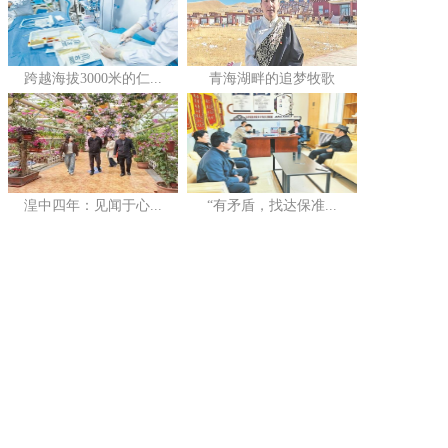
跨越海拔3000米的仁...
青海湖畔的追梦牧歌
湟中四年：见闻于心...
“有矛盾，找达保准...