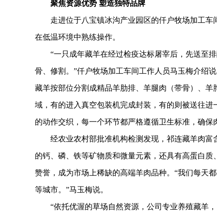
聚焦资源优势 塑造独特品牌
走进位于八宝镇冰沟产业园区的仟户牧场加工车间
在低温环境中熟练操作。
“一只成年藏羊在经过检疫达标屠宰后，先送至排
骨、修割。”仟户牧场加工车间工作人员马玉梅介绍
藏羊按部位分割成精品羊肋排、羊腿肉（带骨）、羊
域，有的进入真空包装机完成封装，有的则被送往进
的动作交织，每一个环节都严格遵循卫生标准，确保
经农业农村部批准机构检测发现，祁连藏羊肉富含1
的钙、磷、铁等矿物质和微量元素，还具有高蛋白质
赞誉，成为市场上稀缺的高端羊肉品种。“我们每天
等城市。”马玉梅说。
“依托优渥的草场自然资源，公司专业养殖藏羊，