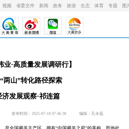
视频
省委文件
新闻
政务
旅游
生态
体育
专题
图
新伟业·高质量发展调研行】
“两山”转化路径探索
经济发展观察·祁连篇
发布时间：2025-07-18 07:46:38
编辑：孔令磊
，是全国藏羊主产区，拥有“中国藏羊之府”的美称。而地处