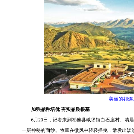
美丽的祁连
加强品种培优 夯实品质根基
6月20日，记者来到祁连县峨堡镇白石崖村。清晨
一层神秘的面纱。牧草在微风中轻轻摇曳，散发出淡