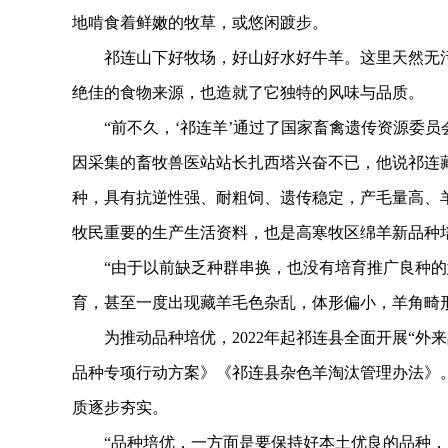
地啃食着鲜嫩的牧草，或悠闲踱步。
祁连山下好牧场，好山好水好牛羊。这里天然无污
绝佳的食物来源，也造就了它独特的风味与品质。
“前不久，‘祁连羊’通过了国家畜禽遗传资源委员
因采集的畜牧兽医站站长扎西塔兴奋不已，他说祁连
种，具有抗逆性强、耐粗饲、遗传稳定，产毛量高、
牧民重要的生产生活资料，也是高寒牧区绵羊新品种
“由于以前缺乏种群串换，也没有培育推广良种的
育，甚至一度出现藏羊毛色杂乱，体形偏小，羊角畸
为推动品种培优，2022年起祁连县全面开展“外来
品种专项行动方案》《祁连县杂色羊淘汰管理办法》
质逐步夯实。
“品种培优，一方面是要保持好本土优良的品种，另