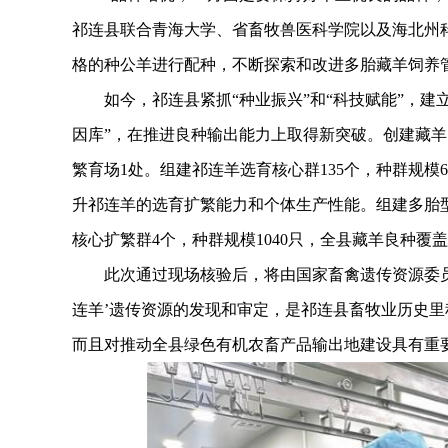
祁连县联合青海大学、省畜牧兽医科学院以及海北州
格的种公羊进行配种，不断探索和改进多胎藏羊饲养
如今，祁连县紧抓“种业振兴”和“科技赋能”，建
因库”，在推进良种输出能力上取得新突破。创建藏羊良
繁育场1处。组建祁连羊选育核心群135个，种群规模
升祁连羊的选育扩繁能力和个体生产性能。组建多胎型
核心扩繁群4个，种群规模1040只，全县藏羊良种覆盖
此次通过现场核验后，将由国家畜禽遗传资源委员会
连羊’遗传资源的发现和审定，是祁连县畜牧业历史
而且对推动全县绿色有机农畜产品输出地建设具有重