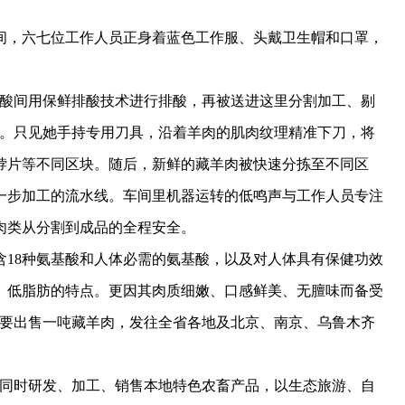
，六七位工作人员正身着蓝色工作服、头戴卫生帽和口罩，
酸间用保鲜排酸技术进行排酸，再被送进这里分割加工、剔
说。只见她手持专用刀具，沿着羊肉的肌肉纹理精准下刀，将
脖片等不同区块。随后，新鲜的藏羊肉被快速分拣至不同区
一步加工的流水线。车间里机器运转的低鸣声与工作人员专注
肉类从分割到成品的全程安全。
8种氨基酸和人体必需的氨基酸，以及对人体具有保健功效
、低脂肪的特点。更因其肉质细嫩、口感鲜美、无膻味而备受
都要出售一吨藏羊肉，发往全省各地及北京、南京、乌鲁木齐
同时研发、加工、销售本地特色农畜产品，以生态旅游、自