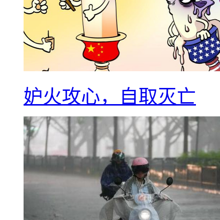
妒火攻心，自取灭亡