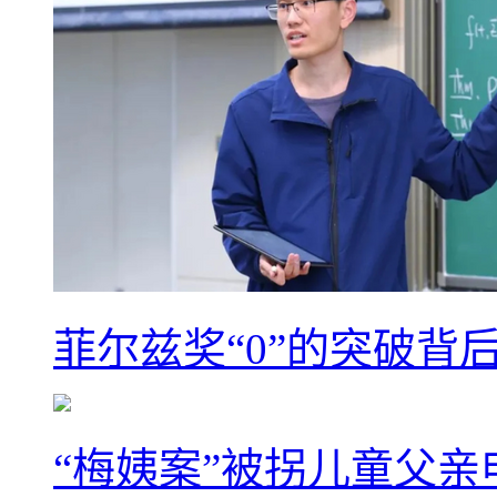
菲尔兹奖“0”的突破背
“梅姨案”被拐儿童父