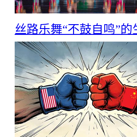
丝路乐舞“不鼓自鸣”