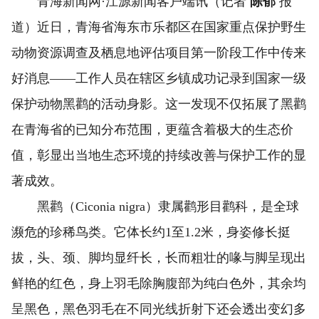
青海新闻网·江源新闻客户端讯（记者
陈郁
报
道）近日，青海省海东市乐都区在国家重点保护野生
动物资源调查及栖息地评估项目第一阶段工作中传来
好消息——工作人员在辖区乡镇成功记录到国家一级
保护动物黑鹳的活动身影。这一发现不仅拓展了黑鹳
在青海省的已知分布范围，更蕴含着极大的生态价
值，彰显出当地生态环境的持续改善与保护工作的显
著成效。
黑鹳（Ciconia nigra）隶属鹳形目鹳科，是全球
濒危的珍稀鸟类。它体长约1至1.2米，身姿修长挺
拔，头、颈、脚均显纤长，长而粗壮的喙与脚呈现出
鲜艳的红色，身上羽毛除胸腹部为纯白色外，其余均
呈黑色，黑色羽毛在不同光线折射下还会透出变幻多