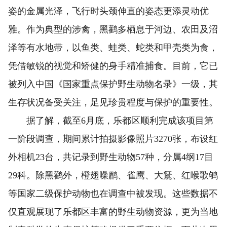
姿的金属光泽，飞行时头颈伸直的姿态更添灵动优
雅。作为典型的涉禽，黑鹳多栖息于河边、农田及沼
泽等有水地带，以鱼类、蛙类、蛇类和甲壳类为食，
凭借敏锐的视觉和矫健的身手精准捕食。目前，它已
被列入中国《国家重点保护野生动物名录》一级，其
生存状况备受关注，足见珍贵程度与保护的重要性。
据了解，截至6月底，乐都区顺利完成该项目第
一阶段调查，期间累计拍摄影像照片3270张，布设红
外相机23台，共记录到野生动物57种，分属4纲17目
29科。除黑鹳外，橙翅噪鹛、雀鹰、大鵟、红喉歌鸲
等国家二级保护动物也在调查中被发现。这些数据不
仅直观展现了乐都区丰富的野生动物资源，更为当地