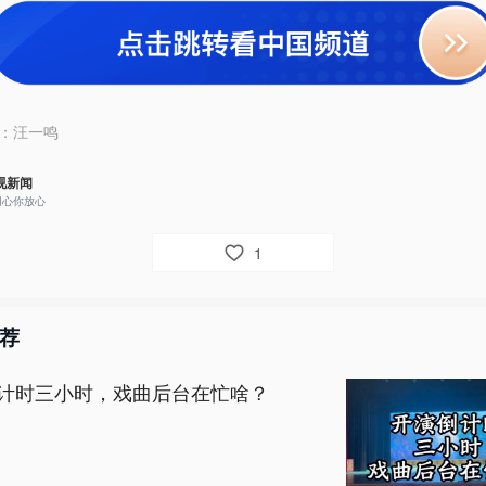
：
汪一鸣
视新闻
用心你放心
1
荐
计时三小时，戏曲后台在忙啥？