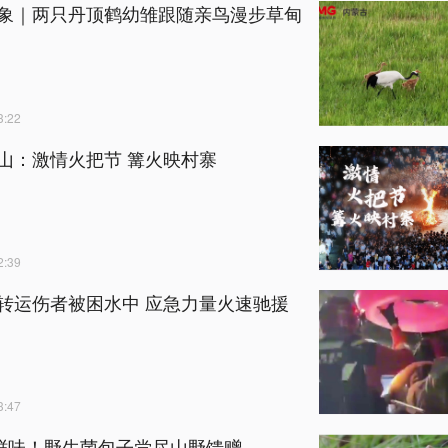
象｜两只丹顶鹤幼雏跟随亲鸟漫步草甸
:22
山：激情火把节 篝火映村寨
:39
转运伤者被困水中 应急力量火速驰援
:47
藏鲜味！野生菌包子尝尽山野馈赠