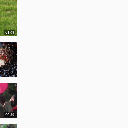
01:03
00:39