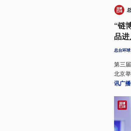
“链
品进
总台环球
第三届
北京
讯广播