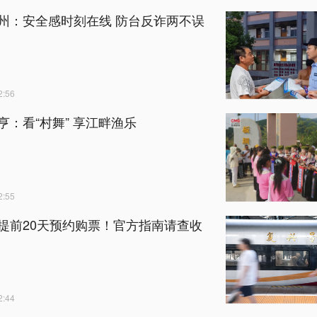
州：安全感时刻在线 防台反诈两不误
:56
亨：看“村舞” 享江畔渔乐
:55
提前20天预约购票！官方指南请查收
:44