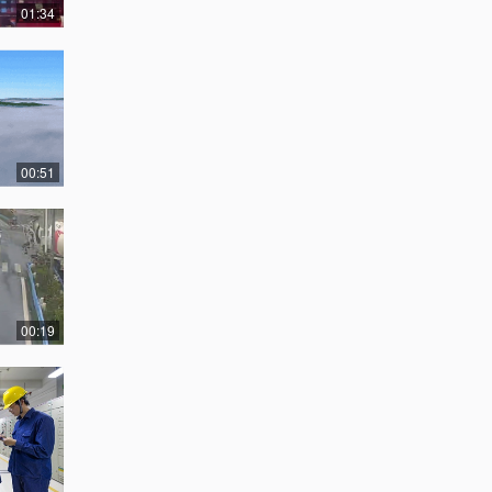
01:34
00:51
00:19