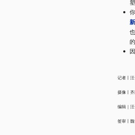
记者丨汪
摄像丨齐
编辑｜汪
签审丨魏