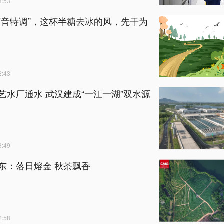
:53
声音特调”，这杯半糖去冰的风，先干为
:43
艺水厂通水 武汉建成“一江一湖”双水源
:49
东：落日熔金 秋茶飘香
:58