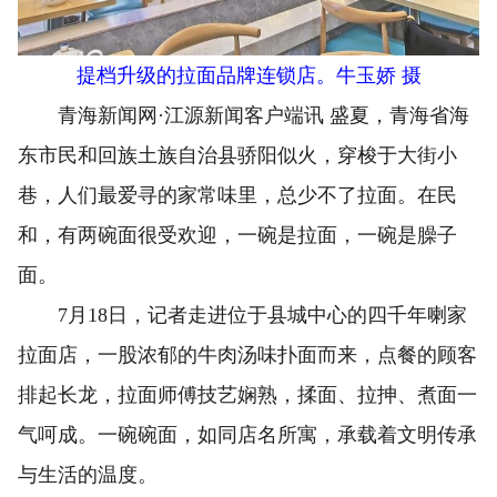
提档升级的拉面品牌连锁店。牛玉娇 摄
青海新闻网·江源新闻客户端讯 盛夏，青海省海
东市民和回族土族自治县骄阳似火，穿梭于大街小
巷，人们最爱寻的家常味里，总少不了拉面。在民
和，有两碗面很受欢迎，一碗是拉面，一碗是臊子
面。
7月18日，记者走进位于县城中心的四千年喇家
拉面店，一股浓郁的牛肉汤味扑面而来，点餐的顾客
排起长龙，拉面师傅技艺娴熟，揉面、拉抻、煮面一
气呵成。一碗碗面，如同店名所寓，承载着文明传承
与生活的温度。