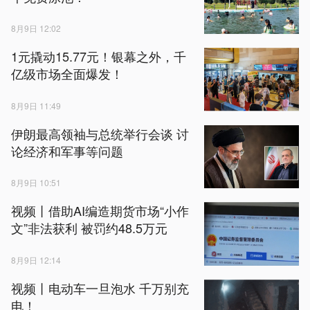
8月9日 12:02
1元撬动15.77元！银幕之外，千
亿级市场全面爆发！
8月9日 11:49
伊朗最高领袖与总统举行会谈 讨
论经济和军事等问题
8月9日 10:51
视频丨借助AI编造期货市场“小作
文”非法获利 被罚约48.5万元
8月9日 12:14
视频丨电动车一旦泡水 千万别充
电！