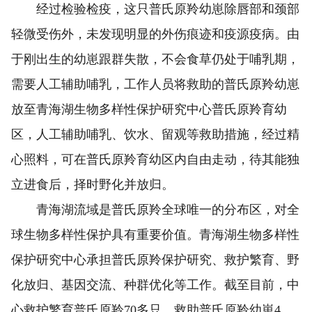
经过检验检疫，这只普氏原羚幼崽除唇部和颈部
轻微受伤外，未发现明显的外伤痕迹和疫源疫病。由
于刚出生的幼崽跟群失散，不会食草仍处于哺乳期，
需要人工辅助哺乳，工作人员将救助的普氏原羚幼崽
放至青海湖生物多样性保护研究中心普氏原羚育幼
区，人工辅助哺乳、饮水、留观等救助措施，经过精
心照料，可在普氏原羚育幼区内自由走动，待其能独
立进食后，择时野化并放归。
青海湖流域是普氏原羚全球唯一的分布区，对全
球生物多样性保护具有重要价值。青海湖生物多样性
保护研究中心承担普氏原羚保护研究、救护繁育、野
化放归、基因交流、种群优化等工作。截至目前，中
心救护繁育普氏原羚70多只，救助普氏原羚幼崽4