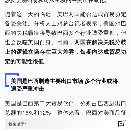
随着这一天的临近，美巴两国能否达成贸易协定
备受关注。分析人士对总台记者表示，美国对巴
西的关税霸凌将导致巴西多个行业遭受重创，但
也会反噬美国自身。目前，
两国在解决关税分歧
上的逻辑立场存在巨大差异，短期内达成贸易协
。
定的可能性很低
美国是巴西制造主要出口市场 多个行业或将
遭受严重冲击
美国是巴西第二大贸易伙伴，分别占巴西进出口
总额的16%和12%。整体来看，巴西对美商品征
收的平均关税为2.7%。2024至2025年间，巴西
68
我来说两句
持续对美呈现逆差格局，货物贸易和服务贸易分