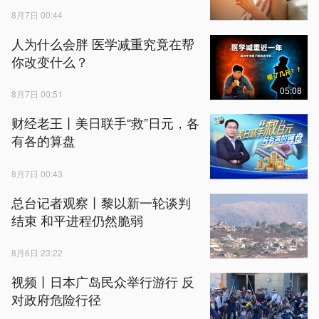
8月7日 00:44
人为什么会胖 医学减重究竟在帮
你改变什么？
05:08
8月7日 00:51
财经老王丨美日联手“救”日元，各
有各的算盘
8月7日 00:43
总台记者观察丨黎以新一轮谈判
结束 和平进程仍然脆弱
8月6日 23:22
视频丨日本广岛民众举行游行 反
对政府危险行径