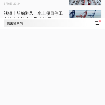
8月6日 23:34
视频丨船舶避风、水上项目停工
多地全力防范台风“白海豚”
43
我来说两句
8月7日 00:02
警惕！个人实名账号出租出售竟
暗藏洗钱犯罪陷阱
8月7日 00:00
视频丨7月份中国仓储指数保持扩
张 行业运行韧性较强
8月6日 22:00
视频丨伊朗拟设霍尔木兹海峡新
规瞄准美以 美国“硬蹭”谈判桌