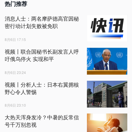
热门推荐
消息人士：两名摩萨德高官因秘
密行动计划失败被免职
8月6日 17:15
视频丨联合国秘书长副发言人呼
吁俄乌停火 实现和平
8月6日 23:24
视频丨分析人士：日本右翼拥核
野心令人警惕
8月6日 23:10
大热天浑身发冷？中暑的反常信
号千万别忽视