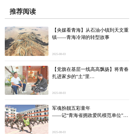
推荐阅读
【央媒看青海】从石油小镇到天文重
镇——青海冷湖的转型故事
2025-08-03
【党旗在基层一线高高飘扬】将青春
扎进家乡的“土”里
——记西宁市城北区大堡子镇晋家湾
村党支部书记张洪建
2025-08-03
军魂扮靓五彩童年
——记“青海省拥政爱民模范单位”中
国人民解放军96034部队
2025-08-03