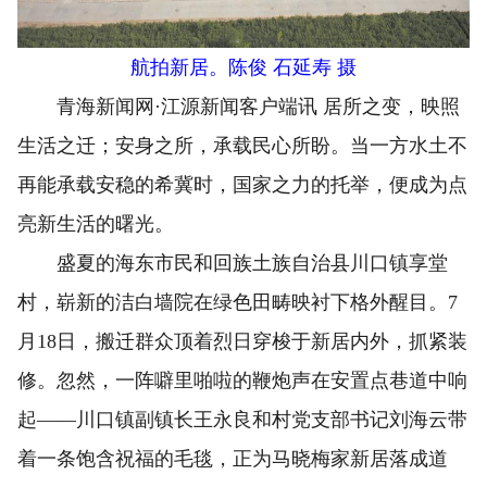
航拍新居。陈俊 石延寿 摄
青海新闻网·江源新闻客户端讯 居所之变，映照
生活之迁；安身之所，承载民心所盼。当一方水土不
再能承载安稳的希冀时，国家之力的托举，便成为点
亮新生活的曙光。
盛夏的海东市民和回族土族自治县川口镇享堂
村，崭新的洁白墙院在绿色田畴映衬下格外醒目。7
月18日，搬迁群众顶着烈日穿梭于新居内外，抓紧装
修。忽然，一阵噼里啪啦的鞭炮声在安置点巷道中响
起——川口镇副镇长王永良和村党支部书记刘海云带
着一条饱含祝福的毛毯，正为马晓梅家新居落成道