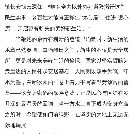
镇长安旭云深知：“唯有全力以赴办好避险搬迁这件
民生实事，老百姓才能真正搬出‘忧心居’，住进‘暖心
房’，开启更有盼头的美好新生活。”
当鞭炮的余音在崭新的巷道里消散时，新生活的
乐章已然奏响。白墙绿田之间，新生的不仅是安全居
所，更是对未来美好生活的憧憬。国家以坚实臂膀为
危崖边的人民托起安居基石，人民则以双手为笔、汗
水为墨，在新家园的画卷上奋力书写着勤劳致富的篇
章——这安居密码的深层意蕴，正是民心与国策在岁
月深处最温暖的回响：当一方水土真正成为安身立命
之所时，希望便如门前绿野，在坚实的大地上无边无
际地铺展……