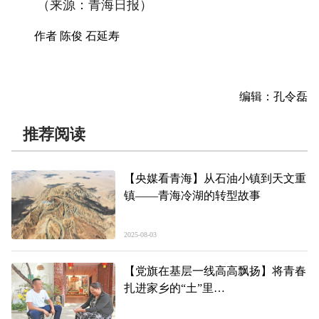
（来源：青海日报）
作者 陈俊 石延寿
编辑：孔令磊
推荐阅读
【央媒看青海】从石油小镇到天文重
镇——青海冷湖的转型故事
2025-08-03
【党旗在基层一线高高飘扬】将青春
扎进家乡的“土”里
——记西宁市城北区大堡子镇晋家湾