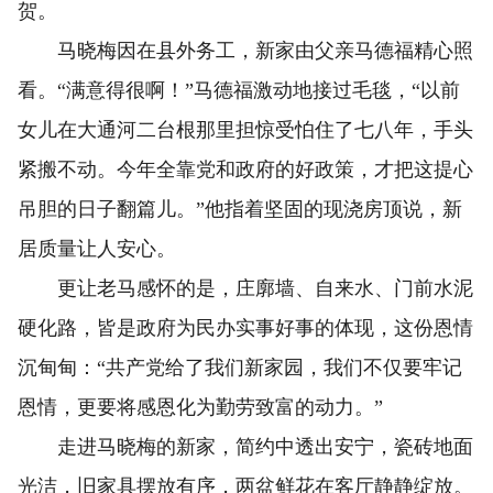
贺。
马晓梅因在县外务工，新家由父亲马德福精心照
看。“满意得很啊！”马德福激动地接过毛毯，“以前
女儿在大通河二台根那里担惊受怕住了七八年，手头
紧搬不动。今年全靠党和政府的好政策，才把这提心
吊胆的日子翻篇儿。”他指着坚固的现浇房顶说，新
居质量让人安心。
更让老马感怀的是，庄廓墙、自来水、门前水泥
硬化路，皆是政府为民办实事好事的体现，这份恩情
沉甸甸：“共产党给了我们新家园，我们不仅要牢记
恩情，更要将感恩化为勤劳致富的动力。”
走进马晓梅的新家，简约中透出安宁，瓷砖地面
光洁，旧家具摆放有序，两盆鲜花在客厅静静绽放。