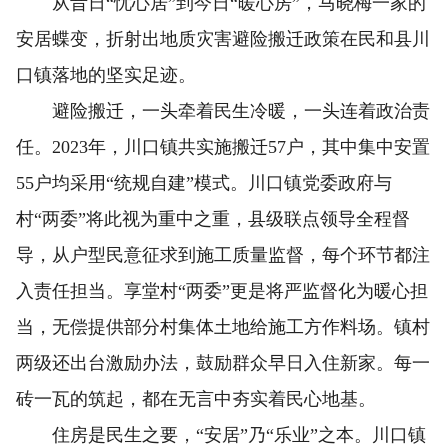
从昔日“忧心居”到今日“暖心房”，马晓梅一家的
安居蝶变，折射出地质灾害避险搬迁政策在民和县川
口镇落地的坚实足迹。
避险搬迁，一头牵着民生冷暖，一头连着政治责
任。2023年，川口镇共实施搬迁57户，其中集中安置
55户均采用“统规自建”模式。川口镇党委政府与
村“两委”将此视为重中之重，县级联点领导全程督
导，从户型民意征求到施工质量监督，每个环节都注
入责任担当。享堂村“两委”更是将严监督化为暖心担
当，无偿提供部分村集体土地给施工方作料场。镇村
两级还出台激励办法，鼓励群众早日入住新家。每一
砖一瓦的筑起，都在无言中夯实着民心地基。
住房是民生之要，“安居”乃“乐业”之本。川口镇