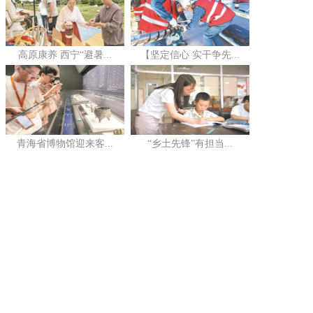
高原康养 西宁“避暑...
【坚定信心 实干争先...
青海省博物馆迎来客...
“乡土先锋”有担当...