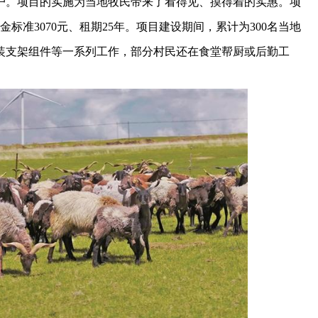
多户。项目的实施为当地牧民带来了看得见、摸得着的实惠。项
金标准3070元、租期25年。项目建设期间，累计为300名当地
装支架组件等一系列工作，部分村民还在食堂帮厨或后勤工