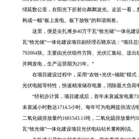
绵延数公里，在阳光下折射出粼粼波光。走近一看，
构成一幅“板上发电、板下放牧”的和谐画卷。
这里，便是尖扎滩乡40万千瓦“牧光储”一体化建设项
瓦“牧光储”一体化建设项目副经理石晓东说：“项目总投
792064块。主要由光伏组件方阵、光伏汇集站、送出
并网发电，生产运营期为25年。”
在项目建设过程中，采用“农牧+光伏+储能”模式
光伏电能等特性，快速精准储存电量，消除最大负荷
“经初步计算，项目建成后，首年未衰减发电量73330
未衰减小时数达1714.5小时。每年可为电网提供清洁电能6
二氧化碳排放量约1681543.11吨，二氧化硫排放量约50
瓦“牧光储”一体化建设项目光伏电站站长董刚刚说。