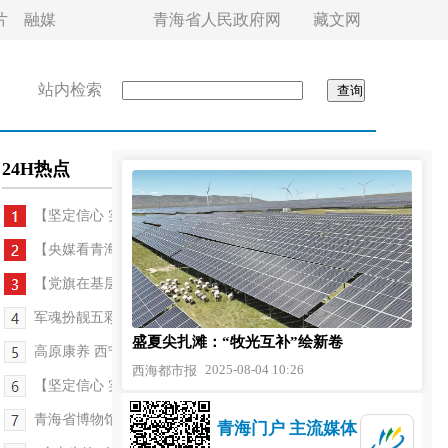
片
融媒
青海省人民政府网
藏文网
站内检索
24H热点
【坚定信心 实干争先】科技护航 打造绿色建筑...
【央媒看青海】从石油小镇到天文重镇——青海冷湖...
【党旗在基层一线高高飘扬】将青春扎进家乡的“土...
军魂扮靓五彩童年——记“青海省拥政爱民模范单位...
盛夏尖扎滩：“牧光互补”绘新卷
高原康养 西宁“避暑”升级“疗愈”
2025-08-04 10:26
西海都市报
【坚定信心 实干争先】高原拓新岗 民生路更宽——...
青海省博物馆迎来客流高峰
青海门户 主流媒体