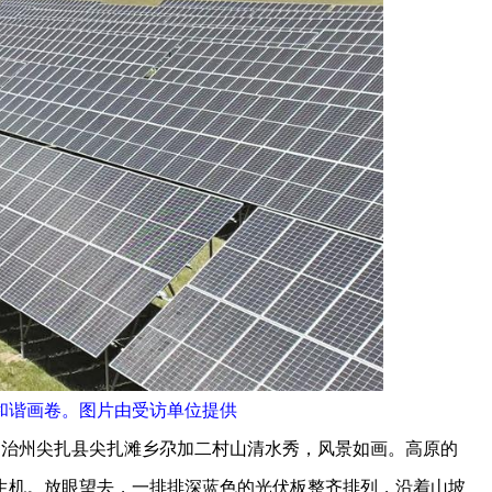
和谐画卷。图片由受访单位提供
治州尖扎县尖扎滩乡尕加二村山清水秀，风景如画。高原的
生机。放眼望去，一排排深蓝色的光伏板整齐排列，沿着山坡