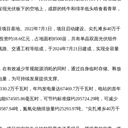
发现光伏板下的空地上，成群的牦牛和绵羊低头啃食着青草，
目基地。2022年7月1日，项目启动建设。尖扎滩乡40万千
资约18.6亿元，占地面积8500亩，共有单晶双面光伏组件
线路、交通工程等组成，于2024年7月21日建成，实现全容量
，在有效减少常规能源消耗的同时，通过自身临时存储、释放
电量，为可持续发展提供支撑。
.2万千瓦时，年均发电量达67469.7万千瓦时，电站的首年
74505.86毫瓦时，可节约标准煤约205724.29吨，可减少
587.94吨，氮氧化物排放量约25293.97吨。”尖扎滩乡40万千