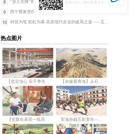
“乡土先锋”有担当，“一老一小”有保障
长按识别二维码查看全文
西宁曹家堡国际机场T3航站楼将于8月7日启用
科技为笔 彩虹为幕 高原现代农业的破局之道——互...
热点图片
【坚定信心 实干争先...
【央媒看青海】从石...
【党旗在基层一线高...
军魂扮靓五彩童年—...