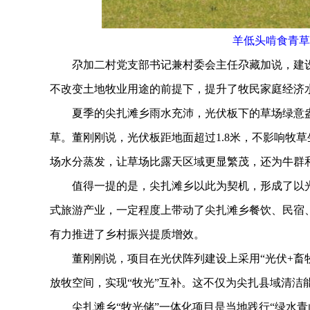
羊低头啃食青草
尕加二村党支部书记兼村委会主任尕藏加说，建设
不改变土地牧业用途的前提下，提升了牧民家庭经济
夏季的尖扎滩乡雨水充沛，光伏板下的草场绿意盎然。
草。董刚刚说，光伏板距地面超过1.8米，不影响牧
场水分蒸发，让草场比露天区域更显繁茂，还为牛群
值得一提的是，尖扎滩乡以此为契机，形成了以光伏
式旅游产业，一定程度上带动了尖扎滩乡餐饮、民宿、
有力推进了乡村振兴提质增效。
董刚刚说，项目在光伏阵列建设上采用“光伏+畜牧
放牧空间，实现“牧光”互补。这不仅为尖扎县域清洁
尖扎滩乡“牧光储”一体化项目是当地践行“绿水青