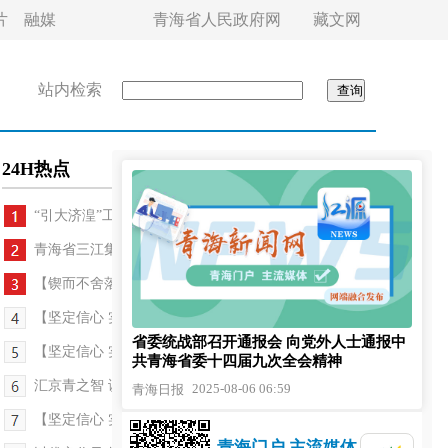
片
融媒
青海省人民政府网
藏文网
站内检索
24H热点
“引大济湟”工程综合效益发挥专题工作会议召开
青海省三江集团振兴发展大会召开
【锲而不舍落实中央八项规定精神】青海互助：解决...
【坚定信心 实干争先】青海西宁举行场景创新大会暨...
省委统战部召开通报会 向党外人士通报中
【坚定信心 实干争先】玛尔挡水电站年发电量突破25...
共青海省委十四届九次全会精神
汇京青之智 谋高原之兴——2025年“京青专家服务活...
2025-08-06 06:59
青海日报
【坚定信心 实干争先】拓路蓝天——写在西宁曹家堡...
青海门户 主流媒体