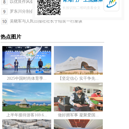
以优良作风奋进新征程开创新局面——论贯彻落实省...
长按识别二维码查看全文
罗东川分别会见中国农业银行、福建省慈善总会、中...
吴晓军与人民日报社社长于绍良一行座谈
热点图片
2025中国时尚体育季...
【坚定信心 实干争先...
上半年接待游客169.6...
做好拥军事 凝聚爱国...