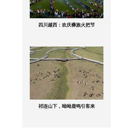
四川越西：欢庆彝族火把节
祁连山下，呦呦鹿鸣引客来