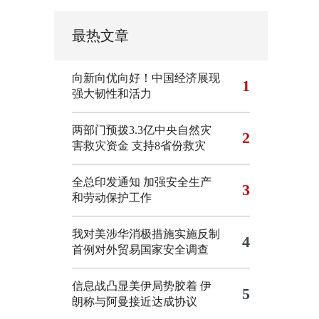
最热文章
向新向优向好！中国经济展现
1
强大韧性和活力
两部门预拨3.3亿中央自然灾
2
害救灾资金 支持8省份救灾
全总印发通知 加强安全生产
3
和劳动保护工作
我对美涉华消极措施实施反制
4
首例对外贸易国家安全调查
信息战凸显美伊局势胶着
伊
5
朗称与阿曼接近达成协议