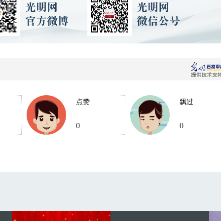
点赞
飘过
0
0