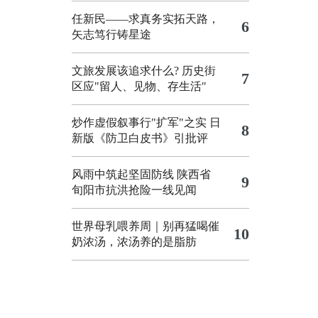
任新民——求真务实拓天路，
6
矢志笃行铸星途
文旅发展该追求什么?
历史街
7
区应"留人、见物、存生活"
炒作虚假叙事行"扩军"之实
日
8
新版《防卫白皮书》引批评
风雨中筑起坚固防线 陕西省
9
旬阳市抗洪抢险一线见闻
世界母乳喂养周｜别再猛喝催
10
奶浓汤，浓汤养的是脂肪