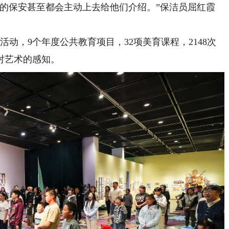
保安甚至都会主动上去给他们介绍。”保洁员屈红霞
动，9个年度公共教育项目，32项美育课程，2148次
对艺术的感知。