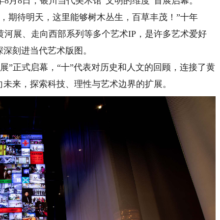
年8月8日，银川当代美术馆“文明的维度”首展启幕。
期待明天，这里能够树木丛生，百草丰茂！”十年
黄河展、走向西部系列等多个艺术IP，是许多艺术爱好
深深刻进当代艺术版图。
特展”正式启幕，“十”代表对历史和人文的回顾，连接了黄
指向未来，探索科技、理性与艺术边界的扩展。